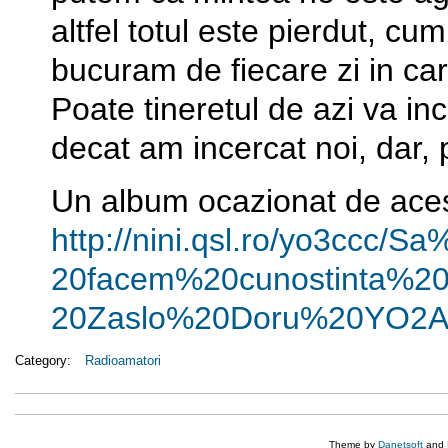
altfel totul este pierdut, c
bucuram de fiecare zi in car
Poate tineretul de azi va in
decat am incercat noi, dar, 
Un album ocazionat de acest
http://nini.qsl.ro/yo3ccc/Sa
20facem%20cunostinta%
20Zaslo%20Doru%20YO2A
Category:
Radioamatori
Theme by
Danetsoft
and