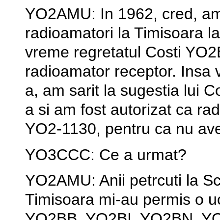
YO2AMU: In 1962, cred, am
radioamatori la Timisoara l
vreme regretatul Costi YO2
radioamator receptor. Insa v
a, am sarit la sugestia lui C
a si am fost autorizat ca ra
YO2-1130, pentru ca nu ave
YO3CCC: Ce a urmat?
YO2AMU: Anii petrcuti la Sc
Timisoara mi-au permis o u
YO2BB, YO2BI, YO2BN, Y