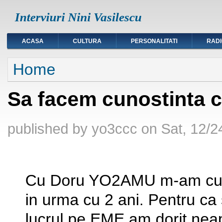
Interviuri Nini Vasilescu
ACASA
CULTURA
PERSONALITATI
RAD
You are here
Home
Sa facem cunostinta
published by
yo3ccc
on
Sat, 12/2
Cu Doru YO2AMU m-am cunos
in urma cu 2 ani. Pentru ca
lucrul pe EME am dorit neap