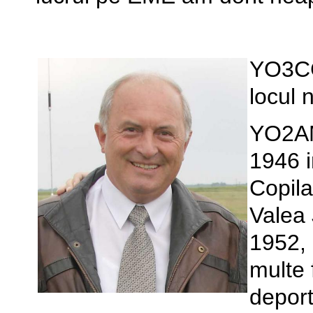
YO3CCC
locul 
YO2AM
1946 i
Copila
Valea 
1952, 
multe 
deport