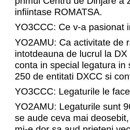
primul Centru de Dirijare a
infiintase ROMATSA.
YO3CCC: Ce v-a pasionat in
YO2AMU: Ca activitate de r
intotdeauna de lucrul la DX
conta in special legatura in
250 de entitati DXCC si co
YO3CCC: Legaturile le face
YO2AMU: Legaturile sunt 9
se aude ceva mai deosebit, 
mi-e dor sa aud prieteni vec