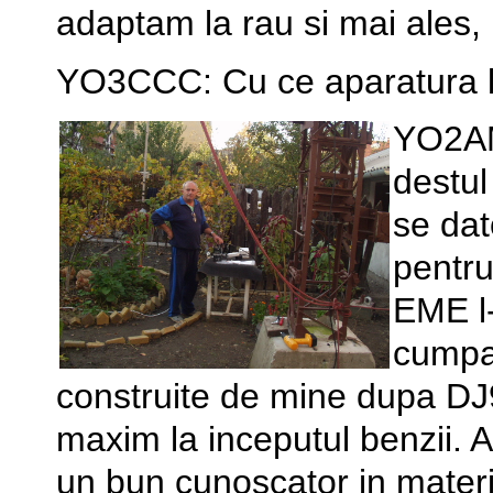
adaptam la rau si mai ales, 
YO3CCC: Cu ce aparatura l
YO2AM
destul
se dat
pentru
EME l
cumpa
construite de mine dupa DJ9
maxim la inceputul benzii. 
un bun cunoscator in mater