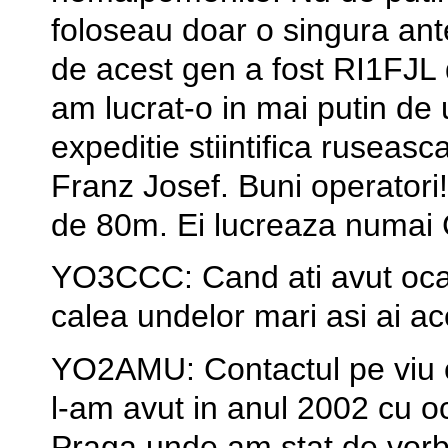
foloseau doar o singura ant
de acest gen a fost RI1FJL 
am lucrat-o in mai putin de 
expeditie stiintifica ruseasc
Franz Josef. Buni operatori!
de 80m. Ei lucreaza numai
YO3CCC: Cand ati avut ocaz
calea undelor mari asi ai a
YO2AMU: Contactul pe viu 
l-am avut in anul 2002 cu oc
Praga unde am stat de vorba 