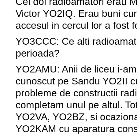
Cei doi radioamatori erau M
Victor YO2IQ. Erau buni cun
accesul in cercul lor a fost f
YO3CCC: Ce alti radioamato
perioada?
YO2AMU: Anii de liceu i-am
cunoscut pe Sandu YO2II cu
probleme de constructii rad
completam unul pe altul. T
YO2VA, YO2BZ, si ocazional
YO2KAM cu aparatura const