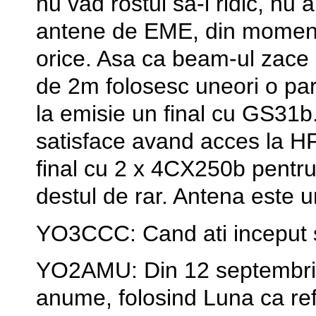
nu vad rostul sa-l ridic, nu
antene de EME, din moment 
orice. Asa ca beam-ul zace 
de 2m folosesc uneori o par
la emisie un final cu GS31
satisface avand acces la 
final cu 2 x 4CX250b pentr
destul de rar. Antena este
YO3CCC: Cand ati inceput 
YO2AMU: Din 12 septembrie
anume, folosind Luna ca re