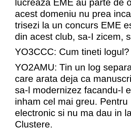
lucreaza EME au parte de op
acest domeniu nu prea incape
trisezi la un concurs EME e
din acest club, sa-I zicem, s
YO3CCC: Cum tineti logul?
YO2AMU: Tin un log separat
care arata deja ca manuscri
sa-l modernizez facandu-l el
inham cel mai greu. Pentru 
electronic si nu ma dau in la
Clustere.