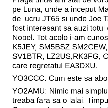
pe Luna, unde a inceput Ma
de lucru JT65 si unde Joe Ta
fost interesant sa auzi totul
Nobel. Tot acolo i-am cun
K5JEY, SM5BSZ,SM2CEW, 
SV1BTR, LZ2US,RK3FG, OK1D
care regretatul EA3DXU.
YO3CCC: Cum este sa abor
YO2AMU: Nimic mai simplu! T
treaba fara sa o lalai. Timp