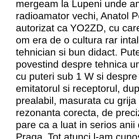
mergeam la Lupeni unde am
radioamator vechi, Anatol Po
autorizat ca YO2ZD, cu care
om era de o cultura rar inta
tehnician si bun didact. Putea
povestind despre tehnica un
cu puteri sub 1 W si despre
emitatorul si receptorul, du
prealabil, masurata cu grija
rezonanta corecta, de preci
pare ca a luat in serios anii
Praga. Tot atunci l-am cuno