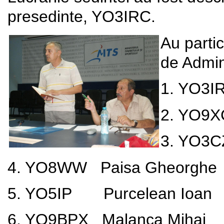
presedinte, YO3IRC.
Au partic
de Admini
1. YO3I
2. YO9X
3. YO3
4. YO8WW
Paisa Gheorghe
5. YO5IP
Purcelean Ioan
6. YO9BPX
Malanca Mihai