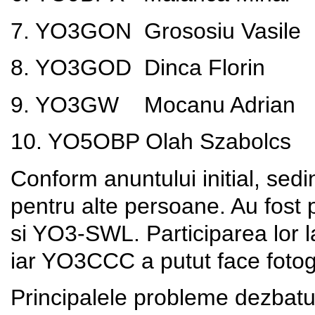
7. YO3GON
Grososiu Vasile
8. YO3GOD
Dinca Florin
9. YO3GW
Mocanu Adrian
10. YO5OBP
Olah Szabolcs
Conform anuntului initial, sedin
pentru alte persoane. Au fos
si YO3-SWL. Participarea lor la
iar YO3CCC a putut face fotogr
Principalele probleme dezbatute