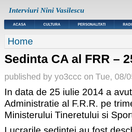
Interviuri Nini Vasilescu
ACASA
CULTURA
PERSONALITATI
RAD
You are here
Home
Sedinta CA al FRR – 2
published by
yo3ccc
on
Tue, 08/0
In data de 25 iulie 2014 a avut
Administratie al F.R.R. pe trime
Ministerului Tineretului si Spo
Lucrarile sedintei au fost des