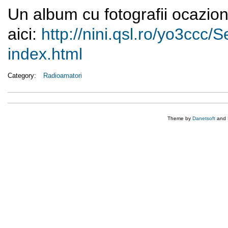
Un album cu fotografii ocazion
aici:
http://nini.qsl.ro/yo3ccc/
S
index.html
Category:
Radioamatori
Theme by
Danetsoft
and