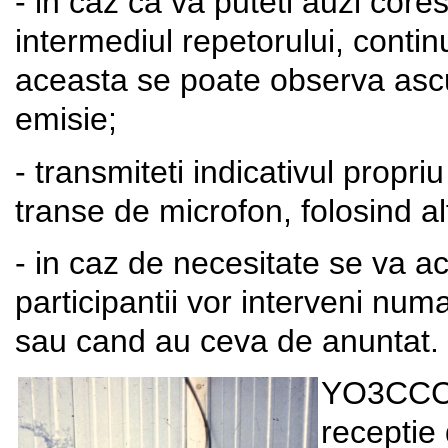
- in caz ca va puteti auzi core
intermediul repetorului, contin
aceasta se poate observa ascu
emisie;
- transmiteti indicativul propriu 
transe de microfon, folosind alf
- in caz de necesitate se va ac
participantii vor interveni num
sau cand au ceva de anuntat.
YO3CCC:
receptie 