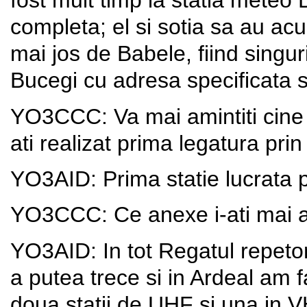
fost mult timp la statia meteo
completa; el si sotia sa au ac
mai jos de Babele, fiind singuri
Bucegi cu adresa specificata si
YO3CCC: Va mai amintiti cine a
ati realizat prima legatura prin
YO3AID: Prima statie lucrata p
YO3CCC: Ce anexe i-ati mai a
YO3AID: In tot Regatul repeto
a putea trece si in Ardeal am f
doua statii de UHF si una in 