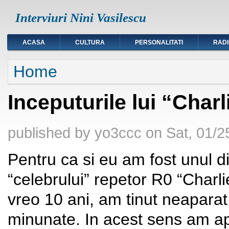
Interviuri Nini Vasilescu
ACASA
CULTURA
PERSONALITATI
RAD
You are here
Home
Inceputurile lui “Charl
published by
yo3ccc
on
Sat, 01/2
Pentru ca si eu am fost unul di
“celebrului” repetor R0 “Charl
vreo 10 ani, am tinut neapa
minunate. In acest sens am apel