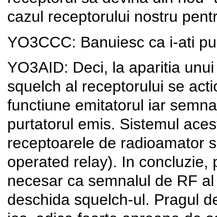
cazul receptorului nostru pentr
YO3CCC: Banuiesc ca i-ati pu
YO3AID: Deci, la aparitia unu
squelch al receptorului se act
functiune emitatorul iar semn
purtatorul emis. Sistemul aces
receptoarele de radioamator s
operated relay). In concluzie,
necesar ca semnalul de RF al un
deschida squelch-ul. Pragul de