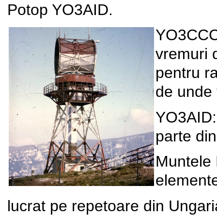
Potop YO3AID.
YO3CCC: 
vremuri 
pentru ra
de unde 
YO3AID: 
parte di
Muntele 
elemente
lucrat pe repetoare din Ungari