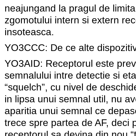
neajungand la pragul de limitar
zgomotului intern si extern rec
insoteasca.
YO3CCC: De ce alte dispoziti
YO3AID: Receptorul este preva
semnalului intre detectie si et
“squelch”, cu nivel de deschide
in lipsa unui semnal util, nu 
aparitia unui semnal ce depas
trece spre partea de AF, deci po
receptorul sa devina din nou “ta