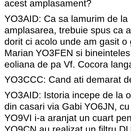
acest amplasament?
YO3AID: Ca sa lamurim de la 
amplasarea, trebuie spus ca a
dorit ci acolo unde am gasit o
Marian YO3FEN si bineinteles a 
eoliana de pa Vf. Cocora lan
YO3CCC: Cand ati demarat de
YO3AID: Istoria incepe de la o
din casari via Gabi YO6JN, cu 
YO9VI i-a aranjat un cuart pen
YO9CN au realizat un filtru D