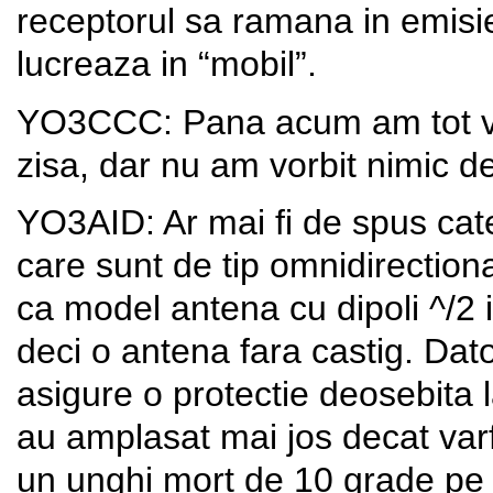
receptorul sa ramana in emisie
lucreaza in “mobil”.
YO3CCC: Pana acum am tot vor
zisa, dar nu am vorbit nimic de
YO3AID: Ar mai fi de spus cat
care sunt de tip omnidirectiona
ca model antena cu dipoli ^/
deci o antena fara castig. Dator
asigure o protectie deosebita l
au amplasat mai jos decat varfu
un unghi mort de 10 grade pe 