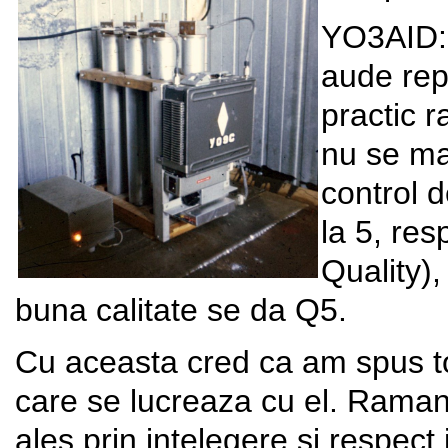
YO3AID: 
aude rep
practic 
nu se ma
control d
la 5, res
Quality),
buna calitate se da Q5.
Cu aceasta cred ca am spus to
care se lucreaza cu el. Ramane
ales prin intelegere si respect 