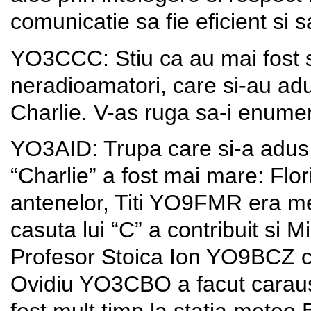
comunicatie sa fie eficient si s
YO3CCC: Stiu ca au mai fost s
neradioamatori, care si-au adus
Charlie. V-as ruga sa-i enumer
YO3AID: Trupa care si-a adus c
“Charlie” a fost mai mare: Flo
antenelor, Titi YO9FMR era mes
casuta lui “C” a contribuit si
Profesor Stoica Ion YO9BCZ car
Ovidiu YO3CBO a facut caraus