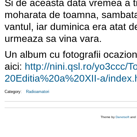
Si de aceasta data vremea a tin
moharata de toamna, sambata a
vantul, iar duminica era atat d
urmeaza sa vina vara.
Un album cu fotografii ocazion
aici:
http://nini.qsl.ro/yo3ccc/
T
20Editia%20a%20XII-a/index.
Category:
Radioamatori
Theme by
Danetsoft
and