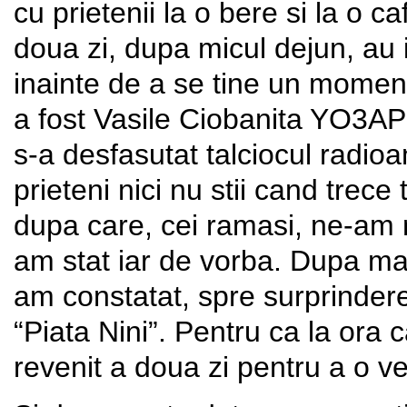
cu prietenii la o bere si la o 
doua zi, dupa micul dejun, au 
inainte de a se tine un moment
a fost Vasile Ciobanita YO3A
s-a desfasutat talciocul radioa
prieteni nici nu stii cand trec
dupa care, cei ramasi, ne-am
am stat iar de vorba. Dupa mas
am constatat, spre surprinder
“Piata Nini”. Pentru ca la ora
revenit a doua zi pentru a o v