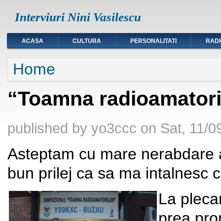
Interviuri Nini Vasilescu
ACASA
CULTURA
PERSONALITATI
RAD
You are here
Home
“Toamna radioamatorilo
published by
yo3ccc
on
Sat, 11/0
Asteptam cu mare nerabdare a
bun prilej ca sa ma intalnesc c
La pleca
prea pro