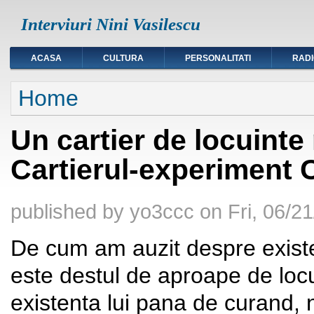
Interviuri Nini Vasilescu
ACASA
CULTURA
PERSONALITATI
RAD
You are here
Home
Un cartier de locuinte
Cartierul-experiment 
published by
yo3ccc
on
Fri, 06/2
De cum am auzit despre existen
este destul de aproape de locu
existenta lui pana de curand,