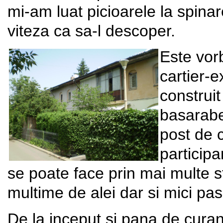
mi-am luat picioarele la spin
viteza ca sa-l descoper.
Este vor
cartier-e
construit
basaraben
post de c
participa
se poate face prin mai multe st
multime de alei dar si mici pa
De la inceput si pana de cura