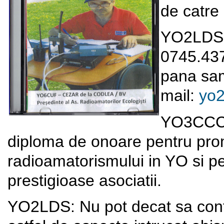
de catre 
YO2LDS: 
0745.437
pana sam
mail:
yo
YO3CCC: 
diploma de onoare pentru pro
radioamatorismului in YO si pe
prestigioase asociatii.
YO2LDS: Nu pot decat sa confi