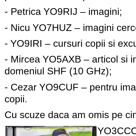
- Petrica YO9RIJ – imagini;
- Nicu YO7HUZ – imagini cerce
- YO9IRI – cursuri copii si excu
- Mircea YO5AXB – articol si i
domeniul SHF (10 GHz);
- Cezar YO9CUF – pentru imagin
copii.
Cu scuze daca am omis pe ci
YO3CCC: 