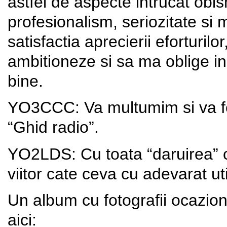
astfel de aspecte intrucat obis
profesionalism, seriozitate si 
satisfactia aprecierii eforturi
ambitioneze si sa ma oblige in 
bine.
YO3CCC: Va multumim si va fel
“Ghid radio”.
YO2LDS: Cu toata “daruirea” co
viitor cate ceva cu adevarat u
Un album cu fotografii ocazion
aici: