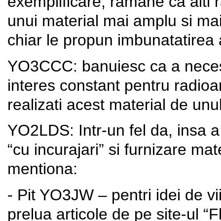
exemplificare, ramane ca alti r
unui material mai amplu si ma
chiar le propun imbunatatirea 
YO3CCC: banuiesc ca a necesit
interes constant pentru radioa
realizati acest material de unul
YO2LDS: Intr-un fel da, insa a
“cu incurajari” si furnizare ma
mentiona:
- Pit YO3JW – pentri idei de vi
prelua articole de pe site-ul “F