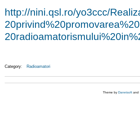
http://nini.qsl.ro/yo3ccc/
Reali
20privind%20promovarea%20
20radioamatorismului%20in%
Category:
Radioamatori
Theme by
Danetsoft
and