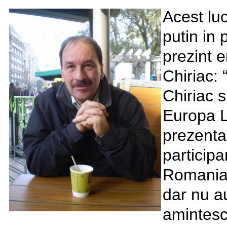
Acest luc
putin in 
prezint 
Chiriac:
Chiriac 
Europa Li
prezenta
participa
Romania 
dar nu au
amintesc