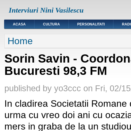
Interviuri Nini Vasilescu
ACASA
CULTURA
PERSONALITATI
RAD
You are here
Home
Sorin Savin - Coordon
Bucuresti 98,3 FM
published by
yo3ccc
on
Fri, 02/1
In cladirea Societatii Romane
urma cu vreo doi ani cu ocazia
mers in graba de la un studiou 