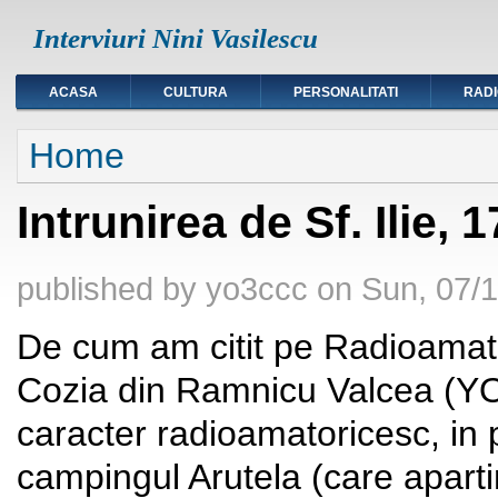
Interviuri Nini Vasilescu
ACASA
CULTURA
PERSONALITATI
RAD
You are here
Home
Intrunirea de Sf. Ilie, 
published by
yo3ccc
on
Sun, 07/1
De cum am citit pe Radioamato
Cozia din Ramnicu Valcea (YO
caracter radioamatoricesc, in p
campingul Arutela (care aparti