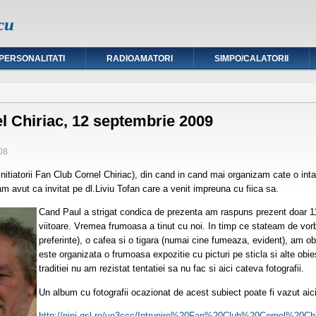
cu
PERSONALITATI
RADIOAMATORI
SIMPO/CALATORII
l Chiriac, 12 septembrie 2009
08
itiatorii Fan Club Cornel Chiriac), din cand in cand mai organizam cate o intal
 avut ca invitat pe dl.Liviu Tofan care a venit impreuna cu fiica sa.
Cand Paul a strigat condica de prezenta am raspuns prezent doar 1
viitoare. Vremea frumoasa a tinut cu noi. In timp ce stateam de vorba
preferinte), o cafea si o tigara (numai cine fumeaza, evident), am ob
este organizata o frumoasa expozitie cu picturi pe sticla si alte ob
traditiei nu am rezistat tentatiei sa nu fac si aici cateva fotografii.
Un album cu fotografii ocazionat de acest subiect poate fi vazut aici
http://nini.qsl.ro/yo3ccc/
Intrunire%20Fan%20Club%
20Cornel%20Ch