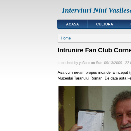
Interviuri Nini Vasiles
ACASA
CULTURA
You are here
Home
Intrunire Fan Club Corne
published by
yo3ccc
on
Sun, 09/13/2009 - 22:
Asa cum ne-am propus inca de la inceput (in
Muzeului Taranului Roman. De data asta l-am