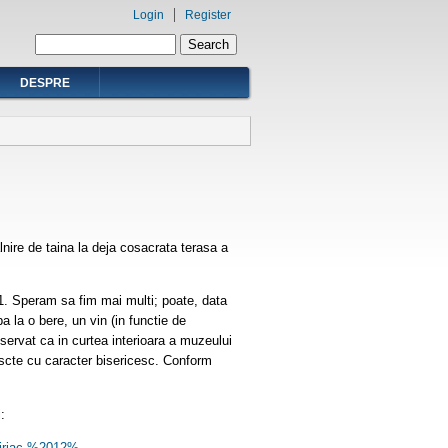
Login
Register
Search form
Search
DESPRE
nire de taina la deja cosacrata terasa a
1. Speram sa fim mai multi; poate, data
 la o bere, un vin (in functie de
servat ca in curtea interioara a muzeului
iescte cu caracter bisericesc. Conform
:
iriac,%2012%