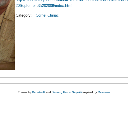
20Septembrie%202009/index.html
Category:
Cornel Chiriac
Theme by
Danetsoft
and
Danang Probo Sayekti
inspired by
Maksimer