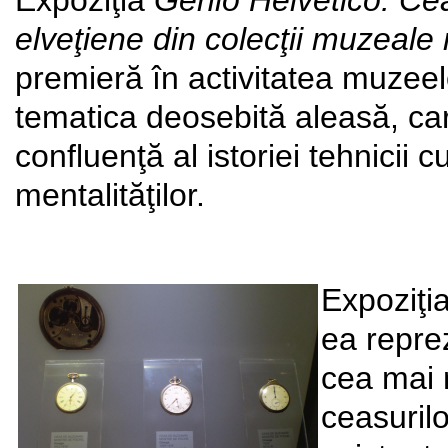
Expoziţia
Genio Helvetico. Ceas
elveţiene din colecţii muzeale
premieră în activitatea muzeel
tematica deosebită aleasă, c
confluenţă al istoriei tehnicii cu
mentalităţilor.
Expoziţia
ea reprez
cea mai 
ceasurilo