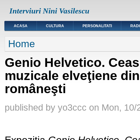
Interviuri Nini Vasilescu
ACASA
CULTURA
PERSONALITATI
RAD
You are here
Home
Genio Helvetico. Ceasur
muzicale elveţiene din
româneşti
published by
yo3ccc
on
Mon, 10/2
Expoziţia