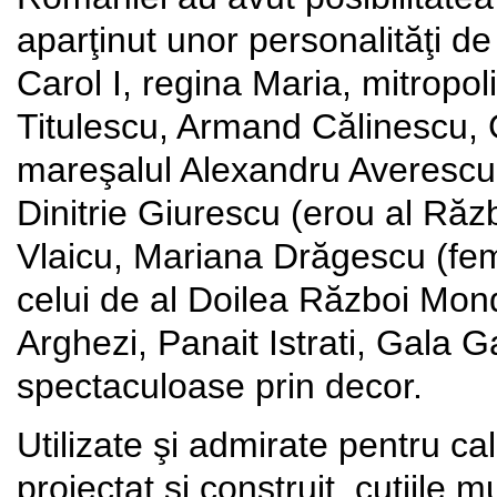
aparţinut unor personalităţi d
Carol I, regina Maria, mitropo
Titulescu, Armand Călinescu, 
mareşalul Alexandru Averescu
Dinitrie Giurescu (erou al Răz
Vlaicu, Mariana Drăgescu (feme
celui de al Doilea Război Mon
Arghezi, Panait Istrati, Gala G
spectaculoase prin decor.
Utilizate şi admirate pentru ca
proiectat şi construit, cutiile m