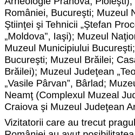
Arheologie Prahova, Ploieşti);
României, Bucureşti; Muzeul N
Ştiinţei şi Tehnicii „Ştefan P
„Moldova”, Iaşi); Muzeul Naţio
Muzeul Municipiului Bucureşti
Bucureşti; Muzeul Brăilei; Cas
Brăilei); Muzeul Judeţean „Te
„Vasile Pârvan”, Bârlad; Muzeul
Neamţ (Complexul Muzeal Jud
Craiova şi Muzeul Judeţean Arg
Vizitatorii care au trecut prag
României au avut posibilitatea