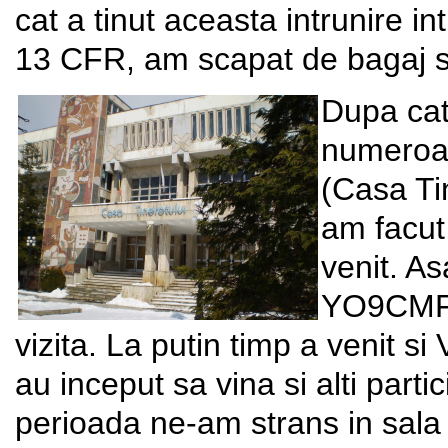
cat a tinut aceasta intrunire i
13 CFR, am scapat de bagaj si
Dupa cat
numeroase
(Casa Tin
am facut,
venit. As
YO9CMF c
vizita. La putin timp a venit 
au inceput sa vina si alti part
perioada ne-am strans in sala 