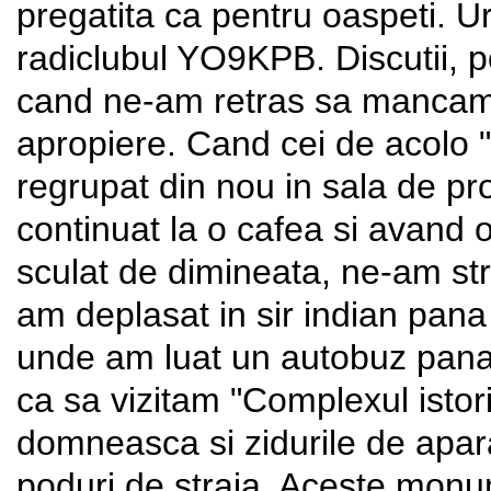
pregatita ca pentru oaspeti. U
radiclubul YO9KPB. Discutii, po
cand ne-am retras sa mancam 
apropiere. Cand cei de acolo
regrupat din nou in sala de pro
continuat la o cafea si avand 
sculat de dimineata, ne-am str
am deplasat in sir indian pana 
unde am luat un autobuz pana
ca sa vizitam "Complexul istor
domneasca si zidurile de apar
poduri de straja. Aceste monum