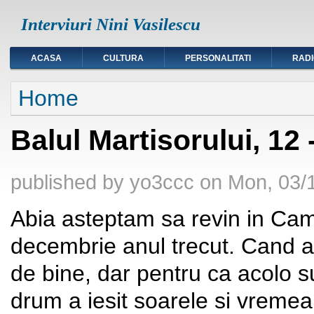
Interviuri Nini Vasilescu
ACASA
CULTURA
PERSONALITATI
RAD
You are here
Home
Balul Martisorului, 12
published by
yo3ccc
on
Mon, 03/1
Abia asteptam sa revin in Cam
decembrie anul trecut. Cand a
de bine, dar pentru ca acolo 
drum a iesit soarele si vremea