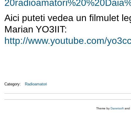
20radioamatori%20%20Daia%
Aici puteti vedea un filmulet l
Marian YO3IIT:
http://www.youtube.com/yo3
Category:
Radioamatori
Theme by
Danetsoft
and