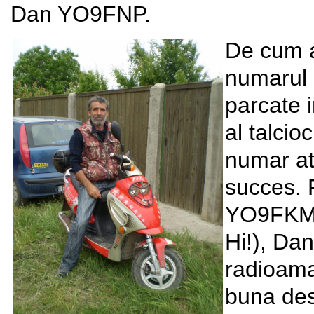
Dan YO9FNP.
De cum a
numarul 
parcate 
al talcio
numar ata
succes. F
YO9FKM (
Hi!), Da
radioama
buna desf