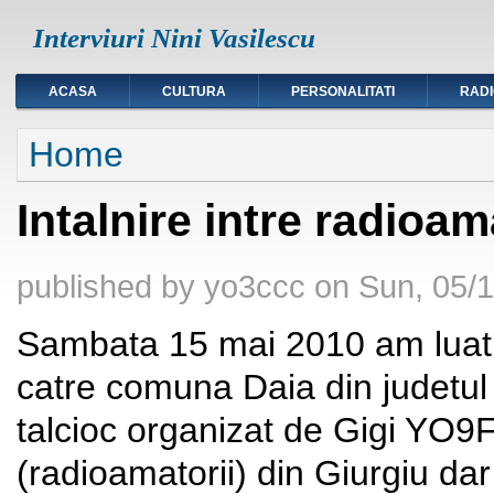
Interviuri Nini Vasilescu
ACASA
CULTURA
PERSONALITATI
RAD
You are here
Home
Intalnire intre radioa
published by
yo3ccc
on
Sun, 05/1
Sambata 15 mai 2010 am luat 
catre comuna Daia din judetul
talcioc organizat de Gigi YO9
(radioamatorii) din Giurgiu dar 