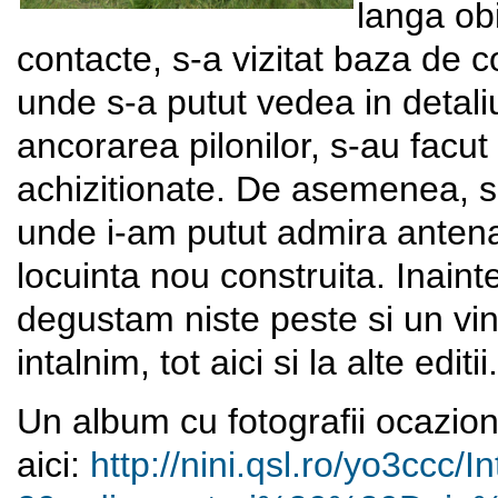
langa obi
contacte, s-a vizitat baza de
unde s-a putut vedea in detaliu
ancorarea pilonilor, s-au facu
achizitionate. De asemenea, s
unde i-am putut admira antena
locuinta nou construita. Inaint
degustam niste peste si un vi
intalnim, tot aici si la alte editii.
Un album cu fotografii ocazion
aici:
http://nini.qsl.ro/yo3ccc/
I