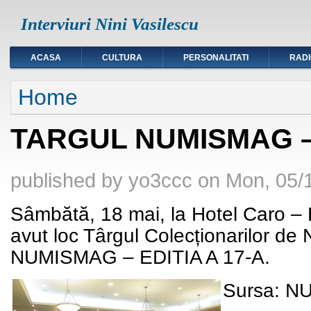
Interviuri Nini Vasilescu
ACASA
CULTURA
PERSONALITATI
RAD
You are here
Home
TARGUL NUMISMAG – 
published by
yo3ccc
on
Mon, 05/1
Sâmbătă, 18 mai, la Hotel Caro – B
avut loc Târgul Colecționarilor de 
NUMISMAG – EDITIA A 17-A.
Sursa: 