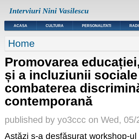
Interviuri Nini Vasilescu
ACASA
CULTURA
PERSONALITATI
RAD
You are here
Home
Promovarea educației, 
și a incluziunii sociale
combaterea discriminăr
contemporană
published by
yo3ccc
on
Wed, 05/
Astăzi s-a desfășurat workshop-ul 