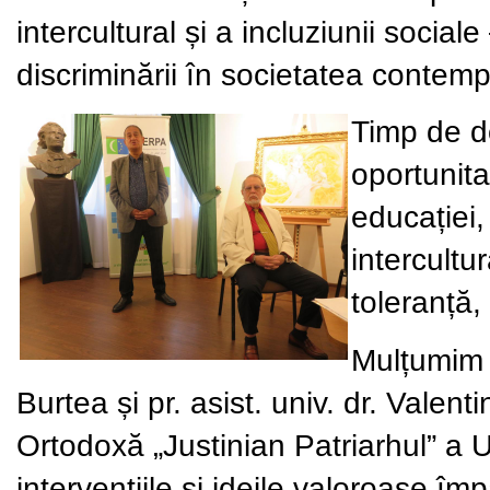
intercultural și a incluziunii social
discriminării în societatea contem
Timp de do
oportunit
educației,
intercultu
toleranță,
Mulțumim s
Burtea și pr. asist. univ. dr. Valenti
Ortodoxă „Justinian Patriarhul” a U
intervențiile și ideile valoroase împ