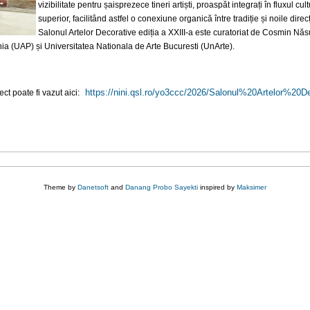
vizibilitate pentru șaisprezece tineri artiști, proaspăt integrați în fluxul c
superior, facilitând astfel o conexiune organică între tradiție și noile direcț
Salonul Artelor Decorative ediția a XXIII-a este curatoriat de Cosmin N
nia (UAP) și Universitatea Nationala de Arte Bucuresti (UnArte).
https://nini.qsl.ro/yo3ccc/
2026/Salonul%20Artelor%
20D
t poate fi vazut aici:
Theme by
Danetsoft
and
Danang Probo Sayekti
inspired by
Maksimer