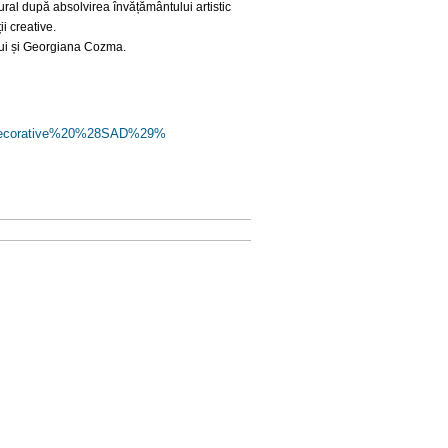
ultural după absolvirea învățământului artistic
ii creative.
ăsui și Georgiana Cozma.
ecorative%20%28SAD%29%