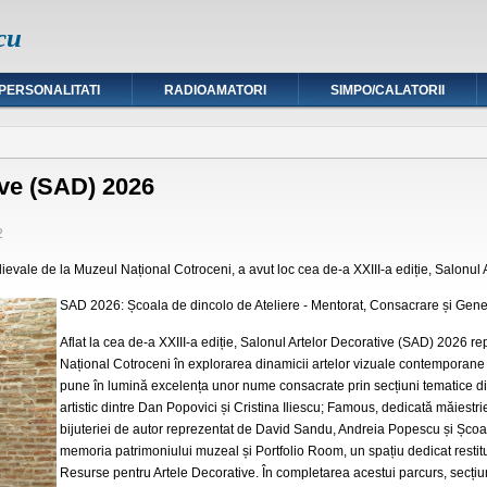
cu
PERSONALITATI
RADIOAMATORI
SIMPO/CALATORII
ive (SAD) 2026
2
dievale de la Muzeul Național Cotroceni, a avut loc cea de-a XXIII-a ediție, Salonul
SAD 2026: Școala de dincolo de Ateliere - Mentorat, Consacrare și Gene
Aflat la cea de-a XXIII-a ediție, Salonul Artelor Decorative (SAD) 2026 re
Național Cotroceni în explorarea dinamicii artelor vizuale contemporane
pune în lumină excelența unor nume consacrate prin secțiuni tematice di
artistic dintre Dan Popovici și Cristina Iliescu;
Famous
, dedicată măiestri
bijuteriei de autor reprezentat de David Sandu, Andreia Popescu și Șc
memoria patrimoniului muzeal și
Portfolio Room
, un spațiu dedicat restit
Resurse pentru Artele Decorative
. În completarea acestui parcurs, secț