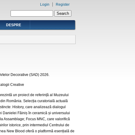
Login
Register
Search form
Search
DESPRE
 Artelor Decorative (SAD) 2026.
alogii Creative
prezintă un proiect de referință al Muzeului
 din România. Selecția curatorială actuală
stincte:
History
, care analizează dialogul
ei Danielei Făiniș în ceramică și universului
oala Assamblage;
Focus MNC
, care valorifică
uirilor istorice, prin intermediul
Centrului de
iunea
New Blood
oferă o platformă esențială de