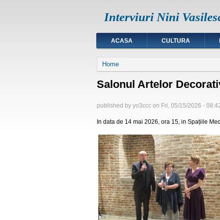
Interviuri Nini Vasiles
ACASA
CULTURA
You are here
Home
Salonul Artelor Decorat
published by
yo3ccc
on
Fri, 05/15/2026 - 08:4
In data de 14 mai 2026, ora 15, in Spațiile Me