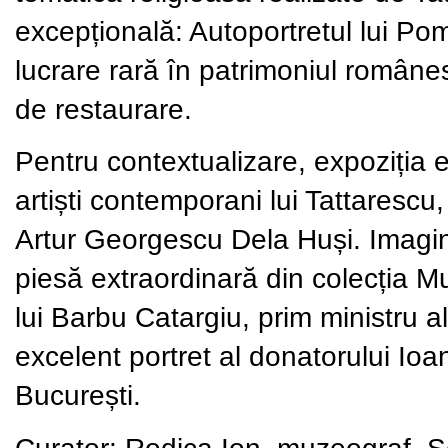
excepțională: Autoportretul lui P
lucrare rară în patrimoniul românes
de restaurare.
Pentru contextualizare, expoziția
artiști contemporani lui Tattaresc
Artur Georgescu Dela Huși. Imagi
piesă extraordinară din colecția M
lui Barbu Catargiu, prim ministru 
excelent portret al donatorului Ioa
București.
Curator: Rodica Ion, muzeograf, Se