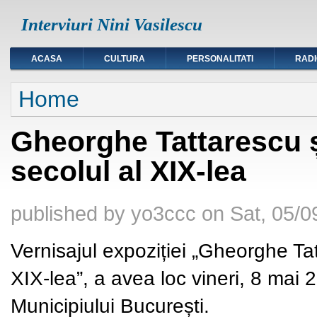
Interviuri Nini Vasilescu
ACASA
CULTURA
PERSONALITATI
RAD
You are here
Home
Gheorghe Tattarescu ș
secolul al XIX-lea
published by
yo3ccc
on
Sat, 05/0
Vernisajul expoziției „Gheorghe Tat
XIX-lea”, a avea loc vineri, 8 mai 
Municipiului București.