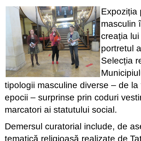
Expoziția 
masculin î
creația lu
portretul 
Selecția r
Municipiul
tipologii masculine diverse – de la
epocii – surprinse prin coduri vest
marcatori ai statutului social.
Demersul curatorial include, de as
tematică religioasă realizate de T