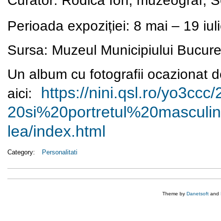
Perioada expoziției: 8 mai – 19 iul
Sursa: Muzeul Municipiului Bucure
Un album cu fotografii ocazionat d
https://nini.qsl.ro/yo3ccc/
aici:
20si%20portretul%20masculi
lea/
index.html
Category:
Personalitati
Theme by
Danetsoft
and