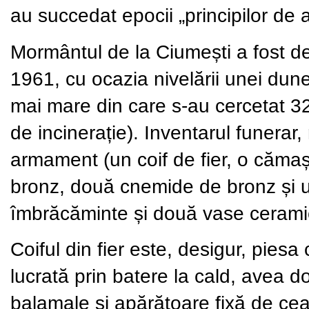
au succedat epocii „principilor de a
Mormântul de la Ciumești a fost de
1961, cu ocazia nivelării unei dune
mai mare din care s-au cercetat 3
de incinerație). Inventarul funerar,
armament (un coif de fier, o cămașă
bronz, două cnemide de bronz și un
îmbrăcăminte și două vase ceramic
Coiful din fier este, desigur, pies
lucrată prin batere la cald, avea 
balamale și apărătoare fixă de ce