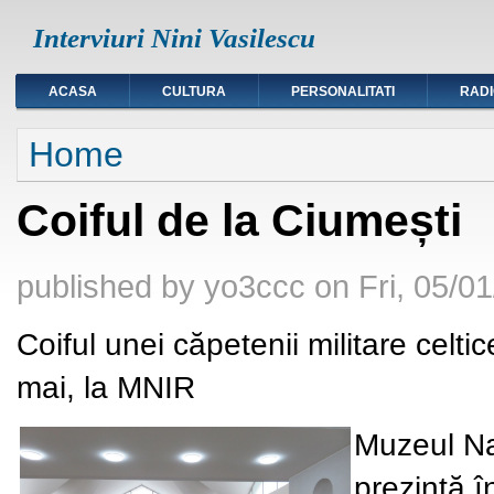
Interviuri Nini Vasilescu
ACASA
CULTURA
PERSONALITATI
RAD
You are here
Home
Coiful de la Ciumești
published by
yo3ccc
on
Fri, 05/0
Coiful unei căpetenii militare celti
mai, la MNIR
Muzeul Na
prezintă î