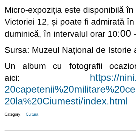
Micro-expoziția este disponibilă î
Victoriei 12, și poate fi admirată î
:00 
duminică, în intervalul orar 10
Sursa:
Muzeul Național de Istorie
Un album cu fotografii ocazio
https://nin
aici:
20capetenii%20militare%
20ce
20la%20Ciumesti/index.html
Category:
Cultura