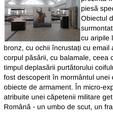
piesă spec
Obiectul d
surmontat
cu aripile
bronz, cu ochii încrustați cu email a
corpul păsării, cu balamale, ceea 
timpul deplasării purtătorului coifu
fost descoperit în mormântul unei că
obiecte de armament. În micro-expo
atribuite unei căpetenii militare g
Română - un umbo de scut, un fr