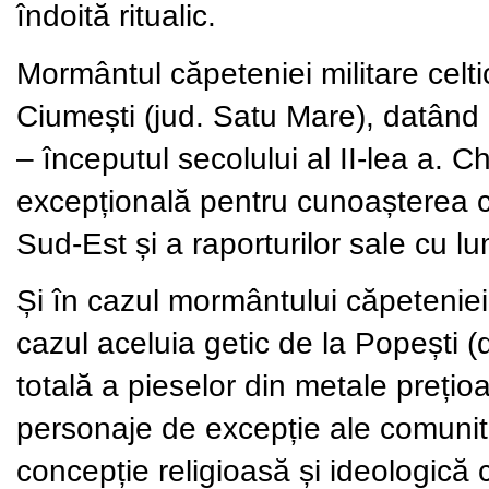
îndoită ritualic.
Mormântul căpeteniei militare celti
Ciumești (jud. Satu Mare), datând d
– începutul secolului al II-lea a. 
excepțională pentru cunoașterea civ
Sud-Est și a raporturilor sale cu l
Și în cazul mormântului căpeteniei m
cazul aceluia getic de la Popești
totală a pieselor din metale prețio
personaje de excepție ale comunități
concepție religioasă și ideologică c