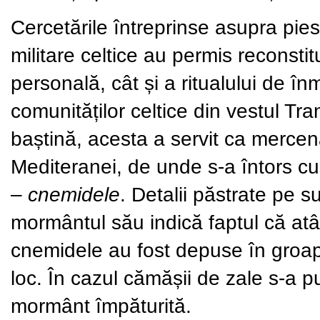
Cercetările întreprinse asupra pie
militare celtice au permis reconstitu
personală, cât și a ritualului de
comunităților celtice din vestul Tra
baștină, acesta a servit ca mercena
Mediteranei, de unde s-a întors cu
–
cnemidele
. Detalii păstrate pe 
mormântul său indică faptul că atât
cnemidele au fost depuse în groap
loc. În cazul cămășii de zale s-a p
mormânt împăturită.