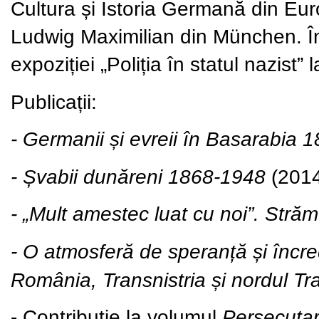
Cultura și Istoria Germană din Eur
Ludwig Maximilian din München. În
expoziției „Poliția în statul nazist
Publicații:
- Germanii și evreii în Basarabia 
- Șvabii dunăreni 1868-1948
(2014
- „Mult amestec luat cu noi”. Stră
- O atmosferă de speranță și încred
România, Transnistria și nordul Tra
- Contribuție la volumul
Persecutar