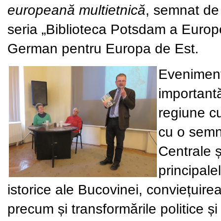
europeană multietnică
, semnat d
seria „Biblioteca Potsdam a Europei
German pentru Europa de Est.
Evenimentu
importantă
regiune cu
cu o semni
Centrale ș
principalel
istorice ale Bucovinei, conviețuirea
precum și transformările politice ș