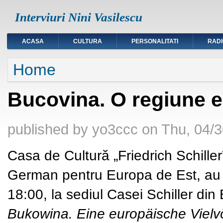
Interviuri Nini Vasilescu
ACASA
CULTURA
PERSONALITATI
RAD
You are here
Home
Bucovina. O regiune e
published by
yo3ccc
on
Thu, 04/3
Casa de Cultură „Friedrich Schiller
German pentru Europa de Est, au
18:00
, la sediul Casei Schiller di
Bukowina. Eine europäische Vielvö