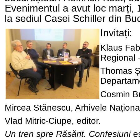
Evenimentul a avut loc
marți,
la sediul Casei Schiller din Buc
Invitați:
Klaus Fabr
Regional 
Thomas Și
Departamen
Cosmin B
Mircea Stănescu
, Arhivele Națion
Vlad Mitric-Ciupe
, editor.
Un tren spre Răsărit. Confesiuni
es