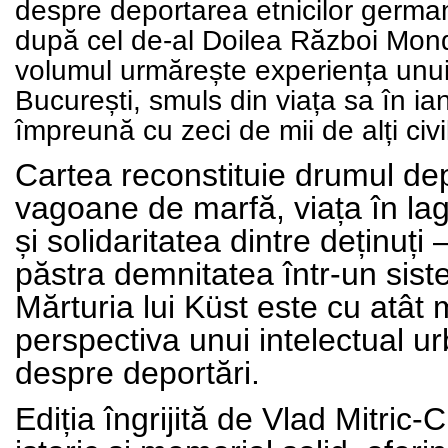
despre deportarea etnicilor germa
după cel de-al Doilea Război Mondial
volumul urmărește experiența unui 
București, smuls din viața sa în ia
împreună cu zeci de mii de alți civi
Cartea reconstituie drumul depo
vagoane de marfă, viața în lag
și solidaritatea dintre deținuți 
păstra demnitatea într-un sis
Mărturia lui Küst este cu atât 
perspectiva unui intelectual ur
despre deportări.
Ediția îngrijită de Vlad Mitric-