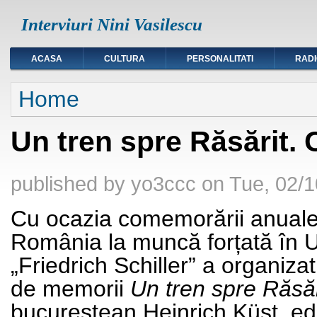
Interviuri Nini Vasilescu
ACASA
CULTURA
PERSONALITATI
RAD
You are here
Home
Un tren spre Răsărit. 
published by
yo3ccc
on
Tue, 02/1
Cu ocazia comemorării anuale 
România la muncă forțată în 
„Friedrich Schiller”
a organizat
de memorii
Un tren spre Răsăr
bucureștean Heinrich Küst, ediţ