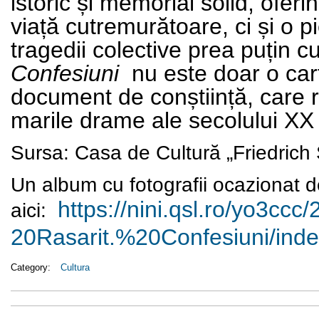
istoric și memorial solid, oferi
viață cutremurătoare, ci și o 
tragedii colective prea puțin 
Confesiuni
nu este doar o car
document de conștiință, care r
marile drame ale secolului XX 
Sursa:
Casa de Cultură „Friedrich S
Un album cu fotografii ocazionat d
https://nini.qsl.ro/yo3ccc/
aici:
20Rasarit.%20Confesiuni/inde
Category:
Cultura