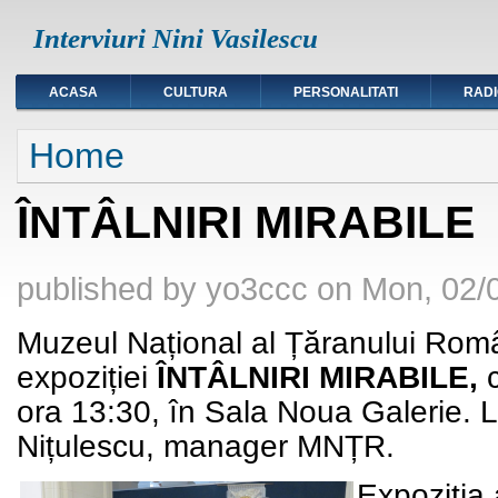
Interviuri Nini Vasilescu
ACASA
CULTURA
PERSONALITATI
RAD
You are here
Home
ÎNTÂLNIRI MIRABILE
published by
yo3ccc
on
Mon, 02/0
Muzeul Național al Țăranului Român 
expoziției
ÎNTÂLNIRI MIRABILE
,
ora 13:30
, în
Sala Noua Galerie
. 
Nițulescu, manager MNȚR.
Expoziția 