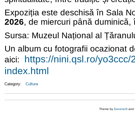
Expoziția este deschisă în
Sala No
2026
, de
miercuri până duminică
,
Sursa: Muzeul Național al Țăranu
Un album cu fotografii ocazionat d
https://nini.qsl.ro/yo3ccc/
aici:
index.html
Category:
Cultura
Theme by
Danetsoft
and