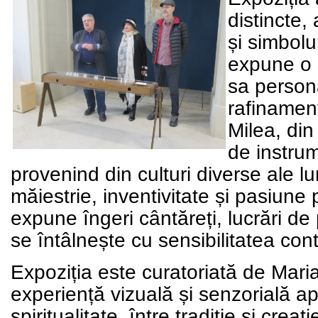
distincte,
și simbolur
expune o 
sa persona
rafinament
Milea
, di
de instru
provenind din culturi diverse ale l
măiestrie, inventivitate și pasiune
expune îngeri cântăreți, lucrări de p
se întâlnește cu sensibilitatea co
Expoziția este curatoriată de
Mari
experiență vizuală și senzorială apa
spiritualitate, între tradiție și crea