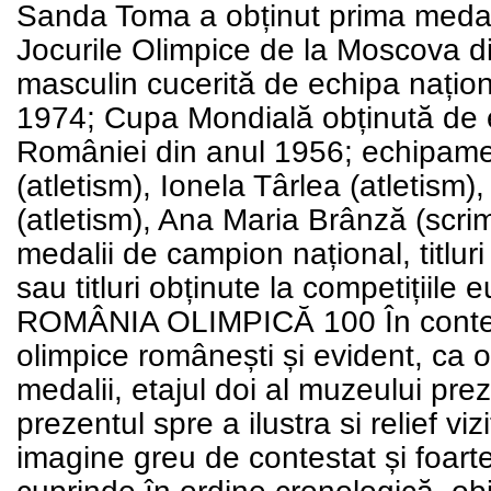
Sanda Toma a obținut prima medal
Jocurile Olimpice de la Moscova 
masculin cucerită de echipa națion
1974; Cupa Mondială obținută de 
României din anul 1956; echipamen
(atletism), Ionela Târlea (atletism
(atletism), Ana Maria Brânză (scrimă
medalii de campion național, titlur
sau titluri obținute la competițiile
ROMÂNIA OLIMPICĂ 100 În contextu
olimpice românești și evident, ca 
medalii, etajul doi al muzeului pre
prezentul spre a ilustra si relief vi
imagine greu de contestat și foart