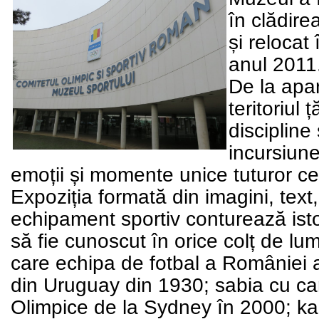
în clădire
și relocat
anul 20
De la apari
teritoriul
discipline
incursiune
emoții și momente unice tuturor ce
Expoziția f
ormată din imagini, text
echipament sportiv conturează istori
să fie cunoscut în orice colț de l
care echipa de fotbal a României a
din Uruguay din 1930; sabia cu car
Olimpice de la Sydney în 2000; kai