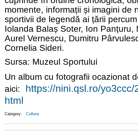
cuprinde în ordine cronologică, ob
momente, informații și imagini de n
sportivii de legendă ai țării perc
Iolanda Balaș Soter, Ion Panțuru, N
Aurel Vernescu, Dumitru Pârvulesc
Cornelia Sideri.
Sursa: Muzeul Sportului
Un album cu fotografii ocazionat d
https://nini.qsl.ro/yo3ccc/
aici:
html
Category:
Cultura