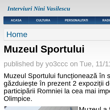
Interviuri Nini Vasilescu
ACASA
CULTURA
PERSONALITATI
RAD
You are here
Home
Muzeul Sportului
published by
yo3ccc
on
Tue, 11/1
Muzeul Sportului funcționează în s
găzduiește în prezent 2 expoziții d
participării Romniei la cea mai imp
Olimpice.
Muzeul a f