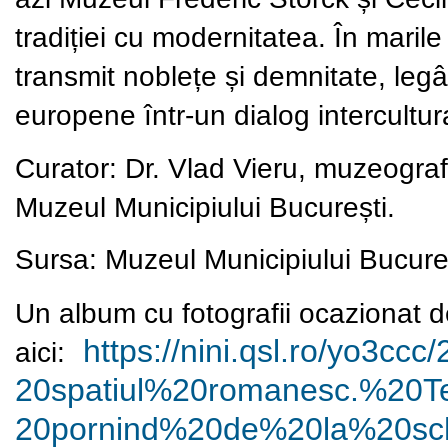
tradiției cu modernitatea. În marile
transmit noblețe și demnitate, leg
europene într-un dialog intercultura
Curator: Dr. Vlad Vieru, muzeograf
Muzeul Municipiului București.
Sursa:
Muzeul Municipiului Bucure
Un album cu fotografii ocazionat d
https://nini.qsl.ro/yo3ccc/
aici:
20spatiul%20romanesc.%
20T
20pornind%20de%20la%
20sc