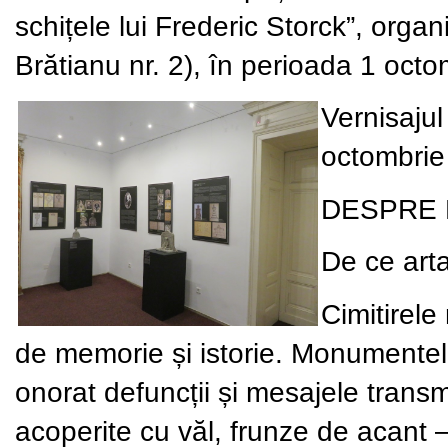
schițele lui Frederic Storck”, organ
Brătianu nr. 2), în perioada 1 oct
Vernisajul
octombrie 
DESPRE 
De ce art
Cimitirele 
de memorie și istorie. Monumentel
onorat defuncții și mesajele transm
acoperite cu văl, frunze de acant 