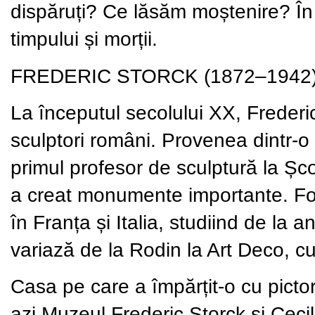
dispăruți? Ce lăsăm moștenire? În 
timpului și morții.
FREDERIC STORCK (1872–1942
La începutul secolului XX, Frederic
sculptori români. Provenea dintr-o fa
primul profesor de sculptură la Școa
a creat monumente importante. For
în Franța și Italia, studiind de la a
variază de la Rodin la Art Deco, c
Casa pe care a împărțit-o cu pictor
azi Muzeul Frederic Storck și Cecil