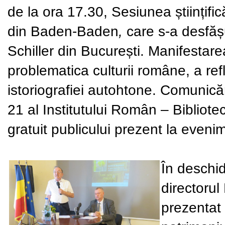
de la ora
17.30
,
Sesiunea științi
din Baden-Baden
,
care s-a desfăș
Schiller
din
București
. Manifestare
problematica culturii române, a refl
istoriografiei autohtone. Comunicăril
21 al Institutului Român – Bibliote
gratuit publicului prezent la eveni
În deschid
directorul
prezentat 