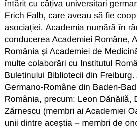
întărit cu câțiva universitari germ
Erich Falb, care aveau să fie coopta
asociației. Academia numără în rân
conducerea Academiei Române, Ac
România și Academiei de Medicină 
multe colaborări cu Institutul Româ
Buletinului Bibliotecii din Freibur
Germano-Române din Baden-Baden 
România, precum: Leon Dănăilă, D
Zărnescu (membri ai Academiei Oame
unii dintre aceștia – membri de onoa