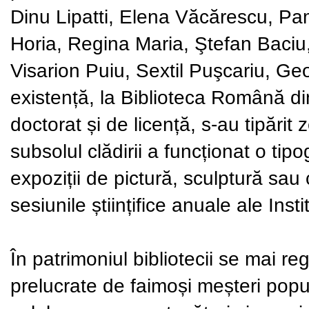
Dinu Lipatti, Elena Văcărescu, Pam
Horia, Regina Maria, Ştefan Baciu, 
Visarion Puiu, Sextil Puşcariu, Ge
existență, la Biblioteca Română di
doctorat și de licență, s-au tipărit
subsolul clădirii a funcționat o tip
expoziții de pictură, sculptură sau 
sesiunile științifice anuale ale Ins
În patrimoniul bibliotecii se mai r
prelucrate de faimoși meșteri popul