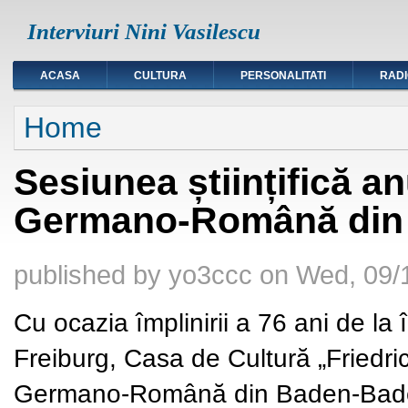
Interviuri Nini Vasilescu
ACASA
CULTURA
PERSONALITATI
RAD
You are here
Home
Sesiunea științifică a
Germano-Română din
published by
yo3ccc
on
Wed, 09/
Cu ocazia împlinirii a 76 ani de la 
Freiburg, Casa de Cultură „Friedri
Germano-Română din Baden-Bade