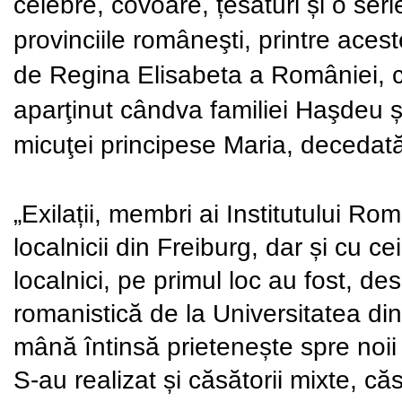
celebre, covoare, țesături și o se
provinciile româneşti, printre ace
de Regina Elisabeta a României, 
aparţinut cândva familiei Haşdeu și
micuţei principese Maria, decedată
„Exilații, membri ai Institutului Ro
localnicii din Freiburg, dar și cu cei
localnici, pe primul loc au fost, de
romanistică de la Universitatea di
mână întinsă prietenește spre noii l
S-au realizat și căsătorii mixte, că