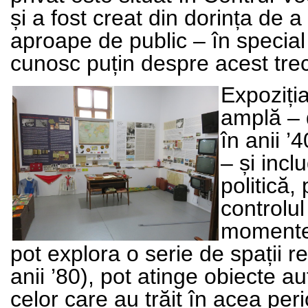
și a fost creat din dorința de
aproape de public – în special de
cunosc puțin despre acest trec
Expoziți
amplă – 
în anii ’
– și inc
politică,
controlul
momente d
pot explora o serie de spații r
anii ’80), pot atinge obiecte aut
celor care au trăit în acea per