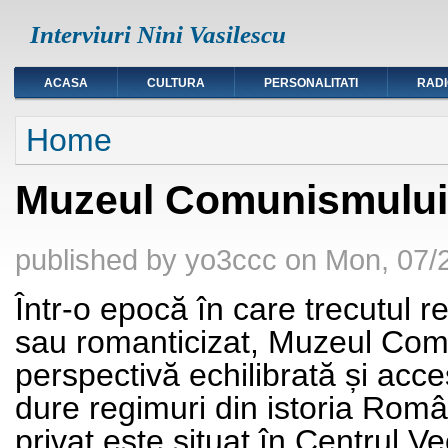
Interviuri Nini Vasilescu
ACASA
CULTURA
PERSONALITATI
RAD
You are here
Home
Muzeul Comunismului 
published by
yo3ccc
on
Mon, 07/2
Într-o epocă în care trecutul 
sau romanticizat, Muzeul Comu
perspectivă echilibrată și acce
dure regimuri din istoria Româ
privat este situat în Centrul V