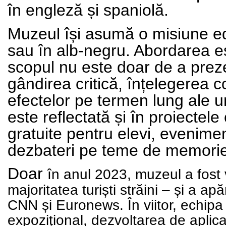
în engleză și spaniolă.
Muzeul își asumă o misiune ed
sau în alb-negru. Abordarea e
scopul nu este doar de a preze
gândirea critică, înțelegerea c
efectelor pe termen lung ale u
este reflectată și în proiectele
gratuite pentru elevi, evenime
dezbateri pe teme de memorie ș
Doar
în anul 2023
, muzeul a fost
majoritatea turiști străini – și a ap
CNN și Euronews. În viitor, echipa
expozițional, dezvoltarea de aplicați