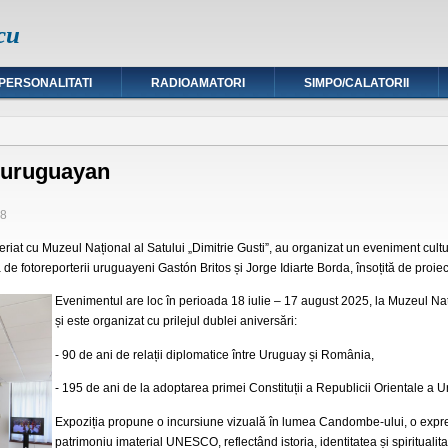
cu
PERSONALITATI
RADIOAMATORI
SIMPO/CALATORII
-uruguayan
18
iat cu Muzeul Național al Satului „Dimitrie Gusti”, au organizat un eveniment cultur
de fotoreporterii uruguayeni Gastón Britos și Jorge Idiarte Borda, însoțită de proie
Evenimentul are loc în perioada 18 iulie – 17 august 2025, la Muzeul Națio
și este organizat cu prilejul dublei aniversări:
- 90 de ani de relații diplomatice între Uruguay și România,
- 195 de ani de la adoptarea primei Constituții a Republicii Orientale a U
Expoziția propune o incursiune vizuală în lumea Candombe-ului, o expr
patrimoniu imaterial UNESCO, reflectând istoria, identitatea și spiritual