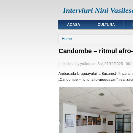
Interviuri Nini Vasiles
ACASA
CULTURA
You are here
Home
Candombe – ritmul afro
published by
yo3ccc
on
Sat, 07/19/2025 - 08:
Ambasada Uruguayului la București, în partener
„Candombe – ritmul afro-uruguayan”, realizată 