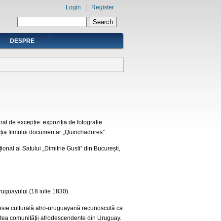
Login
Register
Search form
Search
DESPRE
al de excepție: expoziția de fotografie
cția filmului documentar „Quinchadores”.
nal al Satului „Dimitrie Gusti” din București,
ruguayului (18 iulie 1830).
esie culturală afro-uruguayană recunoscută ca
itatea comunității afrodescendente din Uruguay.