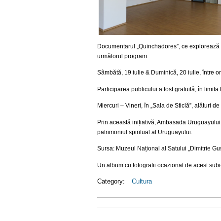
Documentarul „Quinchadores”, ce explorează pro
următorul program:
Sâmbătă, 19 iulie & Duminică, 20 iulie, între o
Participarea publicului a fost gratuită, în limita 
Miercuri – Vineri, în „Sala de Sticlă”, alătur
Prin această inițiativă, Ambasada Uruguayului 
patrimoniul spiritual al Uruguayului.
Sursa: Muzeul Național al Satului „Dimitrie Gus
Un album cu fotografii ocazionat de acest subiec
Category:
Cultura