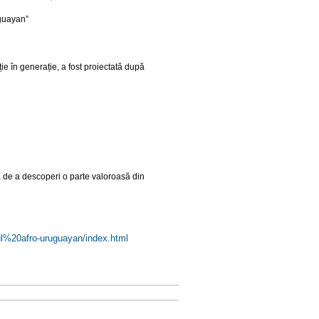
uguayan”
e în generație, a fost proiectată după
a de a descoperi o parte valoroasă din
ul%
20afro-uruguayan/index.html