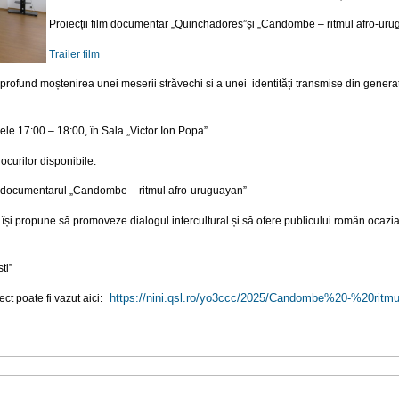
Proiecții film documentar „Quinchadores”și „Candombe – ritmul afro-ur
Trailer film
fund moștenirea unei meserii străvechi si a unei identități transmise din generați
rele 17:00 – 18:00, în Sala „Victor Ion Popa”.
locurilor disponibile.
i de documentarul „Candombe – ritmul afro-uruguayan”
își propune să promoveze dialogul intercultural și să ofere publicului român ocazi
ti”
https://nini.qsl.ro/yo3ccc/
2025/Candombe%20-%20ritm
t poate fi vazut aici: