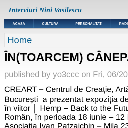
Interviuri Nini Vasilescu
ACASA
CULTURA
PERSONALITATI
RAD
You are here
Home
ÎN(TOARCEM) CÂNEPA
published by
yo3ccc
on
Fri, 06/2
CREART
– Centrul de Creație, Artă
București
a prezentat expoziția 
în viitor │ Hemp – Back to the Fut
Român,
în perioada
18 iunie – 12 
Asociația
Ivan
Patzaichin
–
Mila
2