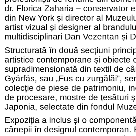
dr. Florica Zaharia
– conservator em
din New York și director al Muzeulu
artist vizual și designer al brandul
multidisciplinari Dan Vezentan și
Structurată în
două secțiuni princi
artistice contemporane
și
obiecte 
supradimensionată din textil de c
Gyárfás, sau „Fus cu zurgălăi”, se
colecție de piese de patrimoniu, in
de procesare, mostre de țesături 
Japonia, selectate din fondul Muzeu
Expoziția a inclus și
o componentă
cânepii în designul contemporan.