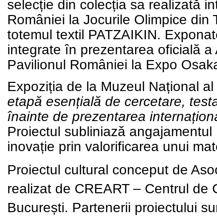
selecție din colecția sa realizată 
României la Jocurile Olimpice din T
totemul textil PATZAIKIN. Exponat
integrate în prezentarea oficială a
Pavilionul României la Expo Osak
Expoziția de la Muzeul Național al
etapă esențială de cercetare, test
înainte de prezentarea internațio
Proiectul subliniază angajamentul 
inovație prin valorificarea unui mate
Proiectul cultural conceput de Aso
realizat de
CREART
– Centrul de Cr
București.
Partenerii
proiectului su