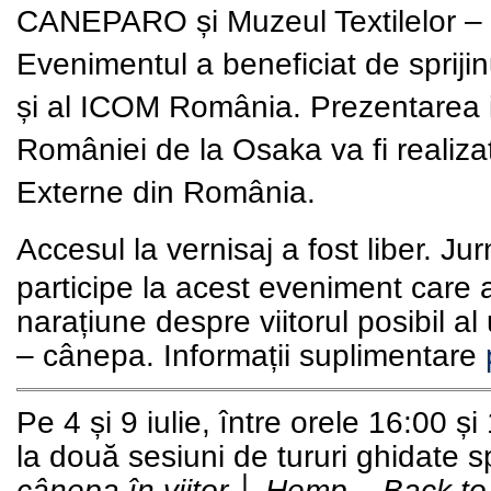
CANEPARO
și
Muzeul Textilelor
– 
Evenimentul a beneficiat de spriji
și al
ICOM
România
. Prezentarea i
României de la Osaka va fi realizat
Externe din România.
Accesul la vernisaj a fost liber
. Jur
participe la acest eveniment care a
narațiune despre viitorul posibil a
– cânepa. Informații suplimentare
Pe 4 și 9 iulie, între orele 16:00 și
la două sesiuni de
tururi ghidate s
cânepa în viitor │ Hemp – Back to