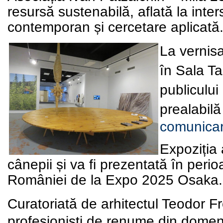
resursă sustenabilă
,
aflată la inte
contemporan și cercetare aplicată
La vernisa
în Sala T
publicului 
prealabilă
comunicar
Expoziția
cânepii
și va fi prezentată în peri
României de la Expo 2025 Osaka
.
Curatoriată de arhitectul Teodor Fr
profesioniști de renume din domeniul