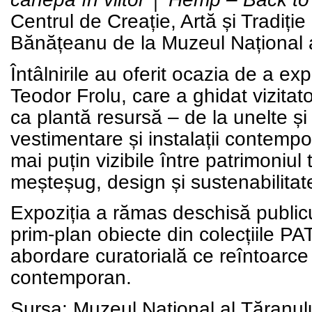
Centrul de Creație, Artă și Tradiție
Bănățeanu de la
Muzeul Național 
Întâlnirile au oferit ocazia de a exp
Teodor Frolu
, care a ghidat vizita
ca plantă resursă – de la unelte și t
vestimentare și instalații contemp
mai puțin vizibile între patrimoniul
meșteșug, design și sustenabilitat
Expoziția a rămas deschisă publicu
prim-plan obiecte din colecțiile
PA
abordare curatorială ce reîntoarce 
contemporan.
Sursa:
Muzeul Național al Țăranu