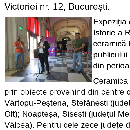
Victoriei nr. 12, București.
Expoziția
Istorie a 
ceramică t
publicului
din perio
Ceramica t
prin obiecte provenind din centre
Vârtopu-Peştena, Ștefănești (jude
Olt); Noapteșa, Sisești (județul Me
Vâlcea). Pentru cele zece județe 