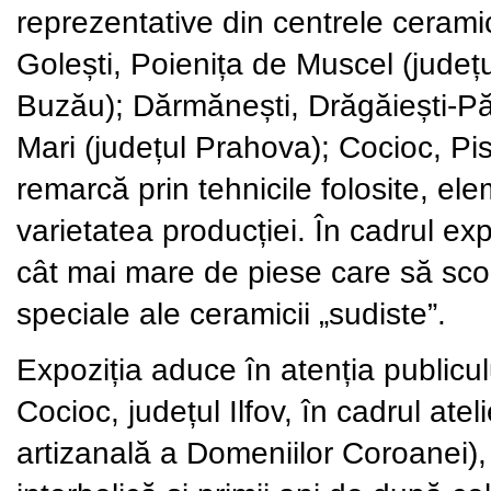
reprezentative din centrele cerami
Golești, Poienița de Muscel (județu
Buzău); Dărmănești, Drăgăiești-Pă
Mari (județul Prahova); Cocioc, Pis
remarcă prin tehnicile folosite, el
varietatea producției. În cadrul e
cât mai mare de piese care să scoa
speciale ale ceramicii „sudiste”.
Expoziția aduce în atenția publiculu
Cocioc, județul Ilfov, în cadrul at
artizanală a Domeniilor Coroanei),