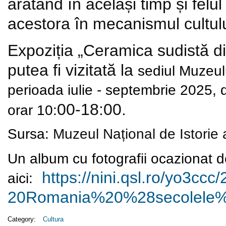
arătând în același timp și felul
acestora în mecanismul cultului 
Expoziția „Ceramica sudistă d
putea fi vizitată la
sediul Muzeulu
perioada
iulie - septembrie
2025
,
00-18:00.
orar 10
:
Sursa:
Muzeul Național de Istorie
Un album cu fotografii ocazionat d
https://nini.qsl.ro/yo3ccc/
aici:
20Romania%20%28secolele%
Category:
Cultura