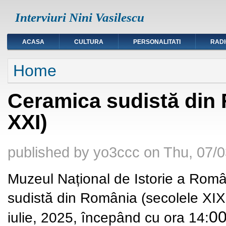
Interviuri Nini Vasilescu
ACASA
CULTURA
PERSONALITATI
RAD
You are here
Home
Ceramica sudistă din 
XXI)
published by
yo3ccc
on
Thu, 07/0
Muzeul Național de Istorie a Româ
sudistă din România (secolele XIX-
00
iulie,
2025,
începând cu ora 14
: