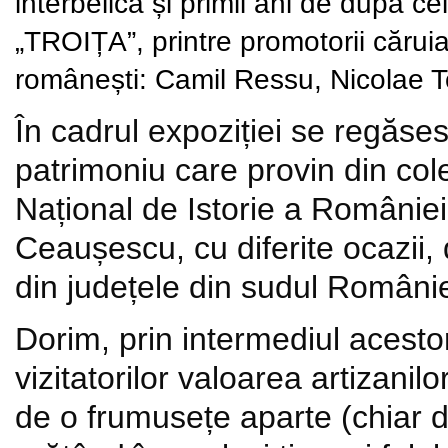
interbelică și primii ani de după ce
„TROIȚA”, p
rintre promotorii cărui
românești: Camil Ressu, Nicolae T
În cadrul expoziției se regăse
patrimoniu care provin din col
Național de Istorie a României,
Ceaușescu, cu diferite ocazii, d
din județele din sudul Românie
Dorim, prin intermediul acesto
vizitatorilor valoarea artizani
de o frumusețe aparte (chiar d