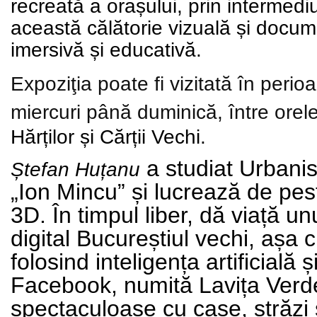
recreată a orașului, prin intermediu
această călătorie vizuală și docume
imersivă și educativă.
Expoziţia poate fi vizitată în per
miercuri până duminică, între orel
Hărților și Cărții Vechi.
a studiat Urbanis
Ștefan Huțanu
„Ion Mincu” și lucrează de pest
3D. În timpul liber, dă viață u
digital Bucureștiul vechi, așa 
folosind inteligența artificial
Facebook, numită Lavița Verde
spectaculoase cu case, străzi 