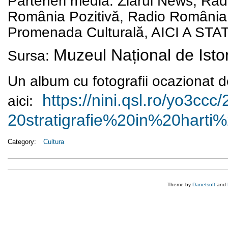
Parteneri media: Ziarul News, Rad
România Pozitivă, Radio România 
Promenada Culturală, AICI A STAT, 
Muzeul Național de Isto
Sursa:
Un album cu fotografii ocazionat d
https://nini.qsl.ro/yo3ccc/
aici:
20stratigrafie%20in%20harti%
Category:
Cultura
Theme by
Danetsoft
and