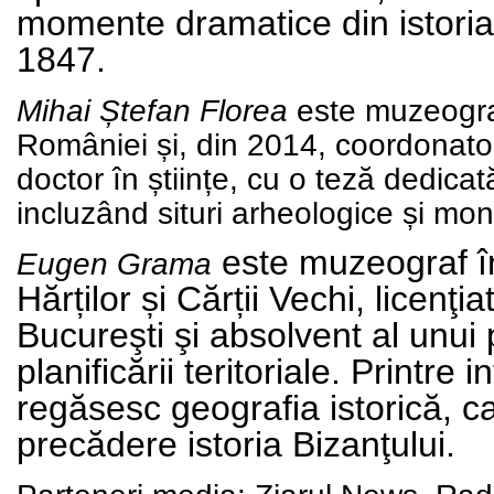
momente dramatice din istoria
1847.
Mihai Ștefan Florea
este muzeograf
României și, din 2014, coordonator 
doctor în științe, cu o teză dedicat
incluzând situri arheologice și mo
este muzeograf în
Eugen Grama
Hărților și Cărții Vechi, licenţi
Bucureşti şi absolvent al unu
planificării teritoriale. Printre
regăsesc geografia istorică, car
precădere istoria Bizanţului.