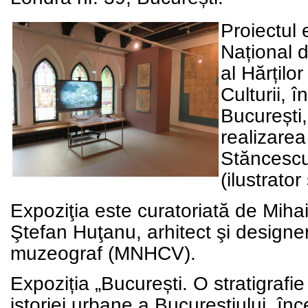
Proiectul 
Național d
al Hărților
Culturii, 
București,
realizarea
Stăncescu 
(ilustrator
Expoziţia este curatoriată de Mih
Ştefan Huţanu, arhitect şi design
muzeograf (MNHCV).
Expoziția „București. O stratigrafie
istoriei urbane a Bucureștiului, în