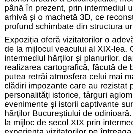
până în prezent, prin intermediul u
arhivă și o machetă 3D, ce reconsti
profund schimbate din structura ur
Expoziția oferă vizitatorilor o adev
de la mijlocul veacului al XIX-lea.
intermediul hărților și planurilor, da
realizarea cartografică, făcută de 
putea retrăi atmosfera celui mai ma
clădiri impozante care au rezistat p
personalități istorice, târguri aglom
evenimente și istorii captivante sun
hărților Bucureștiului de odinioară.
la mijloc de secol XIX prin interme
experiența vizitatorilor pe întreaga