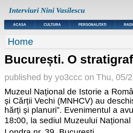
Interviuri Nini Vasilescu
ACASA
CULTURA
PERSONALITATI
RAD
You are here
Home
București. O stratigrafi
published by
yo3ccc
on
Thu, 05/2
Muzeul Național de Istorie a Român
și Cărții Vechi (MNHCV) au deschis 
hărți și planuri”. Evenimentul a av
ꓽ
18
00, la sediul Muzeului Național a
Londra nr. 39, București.