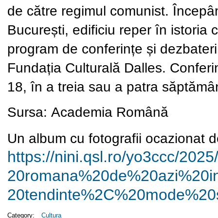
de către regimul comunist. Începâ
București, edificiu reper în istoria
program de conferințe și dezbater
Fundația Culturală Dalles. Conferin
18, în a treia sau a patra săptămân
Sursa:
Academia Română
Un album cu fotografii ocazionat de
https://nini.qsl.ro/yo3ccc/
2025
20romana%20de%20azi%20i
20tendinte%2C%20mode%20
Category:
Cultura