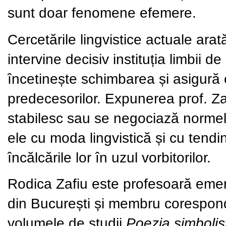
sunt doar fenomene efemere.
Cercetările lingvistice actuale ara
intervine decisiv instituția limbii d
încetinește schimbarea și asigură o
predecesorilor. Expunerea prof. Za
stabilesc sau se negociază normele
ele cu moda lingvistică și cu tendi
încălcările lor în uzul vorbitorilor.
Rodica Zafiu
este profesoară emerit
din București și membru corespon
volumele de studii
Poezia simboli