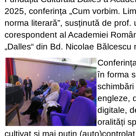
2025, conferința
„Cum vorbim. Lim
norma literară”
, susținută de prof.
corespondent al Academiei Române.
„Dalles“ din Bd. Nicolae Bălcescu 
Conferinț
în forma s
schimbări 
engleze, d
digitale, 
oralități s
cultivat și mai puțin (auto)controlat