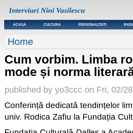
Interviuri Nini Vasilescu
ACASA
CULTURA
PERSONALITATI
RAD
You are here
Home
Cum vorbim. Limba rom
mode și norma literar
published by
yo3ccc
on
Fri, 02/2
Conferință dedicată tendințelor lim
univ. Rodica Zafiu la Fundația Cul
Fundația Culturală
Dalles
a Academ