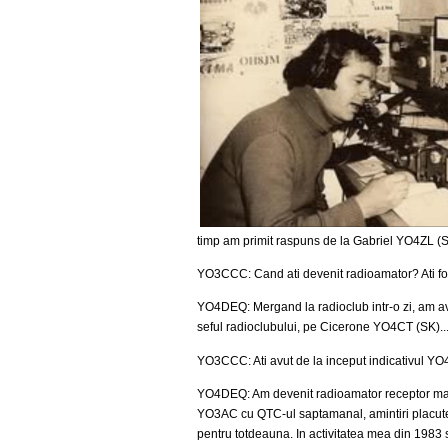
timp am primit raspuns de la Gabriel YO4ZL (SK )
YO3CCC: Cand ati devenit radioamator? Ati fost
YO4DEQ: Mergand la radioclub intr-o zi, am av
seful radioclubului, pe Cicerone YO4CT (SK)...
YO3CCC: Ati avut de la inceput indicativul 
YO4DEQ: Am devenit radioamator receptor mai i
YO3AC cu QTC-ul saptamanal, amintiri placute 
pentru totdeauna. In activitatea mea din 1983 