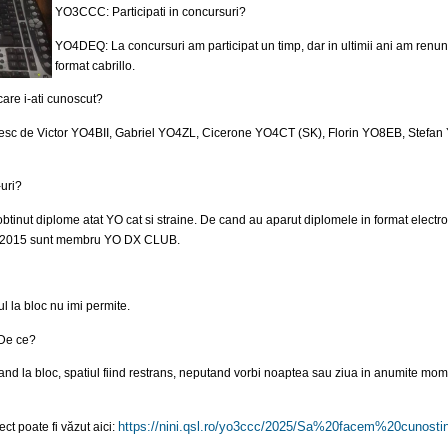
YO3CCC: Participati in concursuri?
YO4DEQ: La concursuri am participat un timp, dar in ultimii ani am renunt
format cabrillo.
are i-ati cunoscut?
intesc de Victor YO4BII, Gabriel YO4ZL, Cicerone YO4CT (SK), Florin YO8EB, St
uri?
nut diplome atat YO cat si straine. De cand au aparut diplomele in format electron
Din 2015 sunt membru YO DX CLUB.
 la bloc nu imi permite.
 De ce?
and la bloc, spatiul fiind restrans, neputand vorbi noaptea sau ziua in anumite mome
https://nini.qsl.ro/yo3ccc/
2025/Sa%20facem%20cunosti
ct poate fi văzut aici: