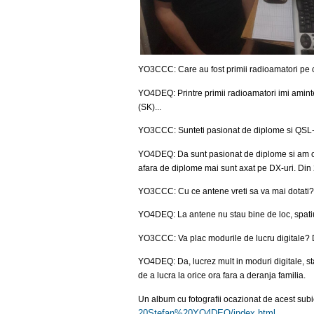
YO3CCC: Care au fost primii radioamatori pe c
YO4DEQ: Printre primii radioamatori imi am
(SK)...
YO3CCC: Sunteti pasionat de diplome si QSL-
YO4DEQ: Da sunt pasionat de diplome si am obti
afara de diplome mai sunt axat pe DX-uri. 
YO3CCC: Cu ce antene vreti sa va mai dotati?
YO4DEQ: La antene nu stau bine de loc, spatiul
YO3CCC: Va plac modurile de lucru digitale?
YO4DEQ: Da, lucrez mult in moduri digitale, st
de a lucra la orice ora fara a deranja familia.
Un album cu fotografii ocazionat de acest subie
20Stefan%20YO4DEQ/index.html