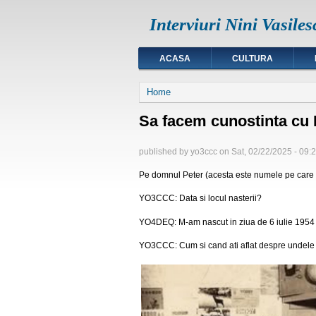
Interviuri Nini Vasiles
ACASA
CULTURA
You are here
Home
Sa facem cunostinta cu
published by
yo3ccc
on
Sat, 02/22/2025 - 09:
Pe domnul Peter (acesta este numele pe care i
YO3CCC: Data si locul nasterii?
YO4DEQ: M-am nascut in ziua de 6 iulie 1954 
YO3CCC: Cum si cand ati aflat despre undele