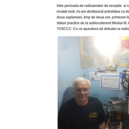
Intre perioada de radioamator de receptie si r
invatat mult, mi-am desfasurat activitatea ca d
doua saptamani, timp de doua ore, primeam lecti
sfaturi practice de la sublocotenent Miralai M.
YO3CCC: Cu ce aparatura ati debutat ca radi