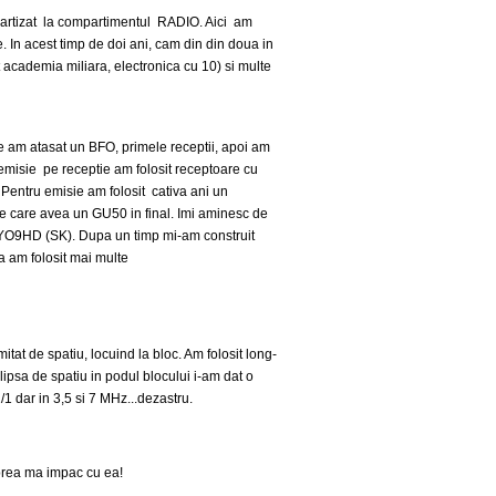
repartizat la compartimentul RADIO. Aici am
. In acest timp de doi ani, cam din din doua in
t academia miliara, electronica cu 10) si multe
 am atasat un BFO, primele receptii, apoi am
 emisie pe receptie am folosit receptoare cu
. Pentru emisie am folosit cativa ani un
nie care avea un GU50 in final. Imi aminesc de
l YO9HD (SK). Dupa un timp mi-am construit
a am folosit mai multe
tat de spatiu, locuind la bloc. Am folosit long-
lipsa de spatiu in podul blocului i-am dat o
 dar in 3,5 si 7 MHz...dezastru.
prea ma impac cu ea!