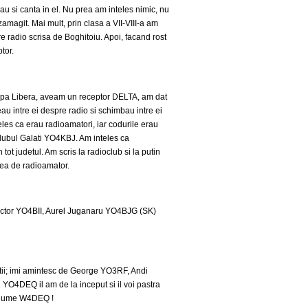
u si canta in el. Nu prea am inteles nimic, nu
amagit. Mai mult, prin clasa a VII-VIII-a am
pre radio scrisa de Boghitoiu. Apoi, facand rost
tor.
opa Libera, aveam un receptor DELTA, am dat
u intre ei despre radio si schimbau intre ei
eles ca erau radioamatori, iar codurile erau
lubul Galati YO4KBJ. Am inteles ca
ot judetul. Am scris la radioclub si la putin
atea de radioamator.
 Victor YO4BII, Aurel Juganaru YO4BJG (SK)
tii; imi amintesc de George YO3RF, Andi
YO4DEQ il am de la inceput si il voi pastra
i anume W4DEQ !