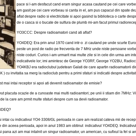
pace si l-am desfacut cand eram singur acasa cautand pe cei care vorbea
am gasit pe cei care vorbeau si canta in el, am pus capacul din spate dez
aflat despre radio si electricitate si apoi gasind la biblioteca o carte des
de o casca si o bucate de sulfura de plumb mi-am facut primul radiorecep
YO3CCC: Despre radioamatori cand ati aflat?
YO4DEQ: Era prin anul 1970 cand intr-o zi cautand pe unde scurte Eur
peste un post de radio pe frecventa de 7 MHz unde niste persoane vorbea
niste coduri. Curios i-am urmarit mai multe zile si in cele din urma am int
indicativele lor; imi amintesc de George YO3RF, George YO2BU, Radioc
YO4KBJ era radioclubul judetean Galati de care apartin radioamatorii din t
 cu invitatia sa merg la radioclub pentru a primi sfaturi si indicatii despre activit
 mai intai receptor si apoi ati devenit radioamator de emisie?
ut placuta ocazie de a cunoaste mai multi radioamtori; pe unii ii stiam din 7MHz:
de la care am prmit multe sfaturi despre cum sa devii radioamator.
YO4DEQ?
ntai cu indicativul YO4-3308/GL perioada in care am realizat cateva mii de recep
din aceea perioada, apoi in anul 1983 am obtinut indicativul YO4DEQ. Indicativul 
si pana azi am mai intalnit un singur radioamator, un american, cu sufixul la fel s