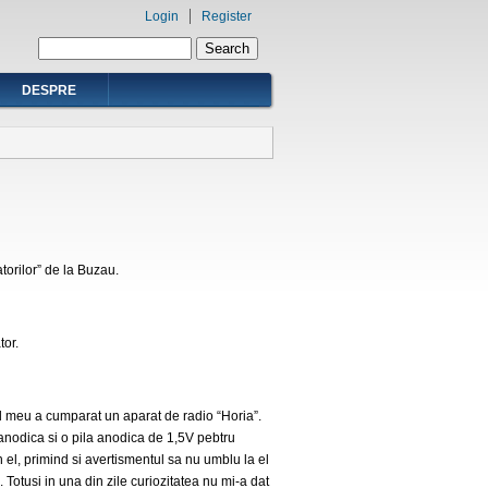
Login
Register
Search form
Search
DESPRE
orilor” de la Buzau.
oamator.
 meu a cumparat un aparat de radio “Horia”.
 anodica si o pila anodica de 1,5V pebtru
n el, primind si avertismentul sa nu umblu la el
u. Totusi in una din zile curiozitatea nu mi-a dat