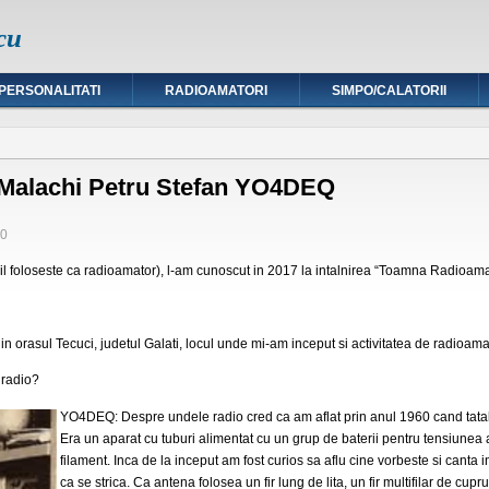
cu
PERSONALITATI
RADIOAMATORI
SIMPO/CALATORII
 Malachi Petru Stefan YO4DEQ
20
l foloseste ca radioamator), l-am cunoscut in 2017 la intalnirea “Toamna Radioamat
in orasul Tecuci, judetul Galati, locul unde mi-am inceput si activitatea de radi
 radio?
YO4DEQ: Despre undele radio cred ca am aflat prin anul 1960 cand tatal
Era un aparat cu tuburi alimentat cu un grup de baterii pentru tensiunea
filament. Inca de la inceput am fost curios sa aflu cine vorbeste si canta i
ca se strica. Ca antena folosea un fir lung de lita, un fir multifilar de cupr