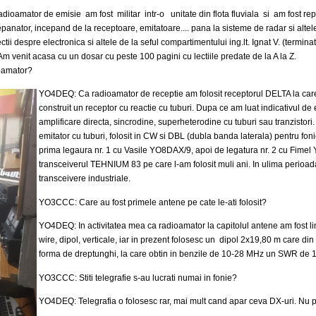
adioamator de emisie am fost militar intr-o unitate din flota fluviala si am fost 
epanator, incepand de la receptoare, emitatoare.... pana la sisteme de radar si altele
i despre electronica si altele de la seful compartimentului ing.lt. Ignat V. (termina
 Am venit acasa cu un dosar cu peste 100 pagini cu lectiile predate de la A la Z.
oamator?
YO4DEQ: Ca radioamator de receptie am folosit receptorul DELTA la care
construit un receptor cu reactie cu tuburi. Dupa ce am luat indicativul de
amplificare directa, sincrodine, superheterodine cu tuburi sau tranzistori
emitator cu tuburi, folosit in CW si DBL (dubla banda laterala) pentru fo
prima legaura nr. 1 cu Vasile YO8DAX/9, apoi de legatura nr. 2 cu Fime
transceiverul TEHNIUM 83 pe care l-am folosit muli ani. In ulima perioad
transceivere industriale.
YO3CCC: Care au fost primele antene pe cate le-ati folosit?
YO4DEQ: In activitatea mea ca radioamator la capitolul antene am fost limi
wire, dipol, verticale, iar in prezent folosesc un
dipol 2x19,80 m
care din 
forma de dreptunghi, la care obtin in benzile de 10-28 MHz un SWR de 1/1
YO3CCC: Stiti telegrafie s-au lucrati numai in fonie?
YO4DEQ: Telegrafia o folosesc rar, mai mult cand apar ceva DX-uri. Nu 