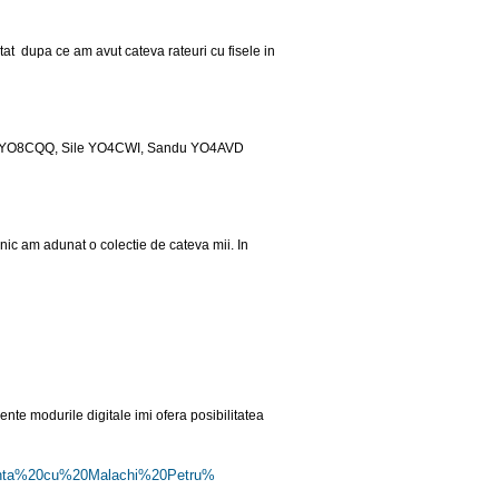
at dupa ce am avut cateva rateuri cu fisele in
efan YO8CQQ, Sile YO4CWI, Sandu YO4AVD
ic am adunat o colectie de cateva mii. In
nte modurile digitale imi ofera posibilitatea
nta%
20cu%20Malachi%20Petru%