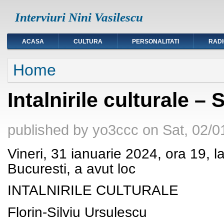
Interviuri Nini Vasilescu
ACASA
CULTURA
PERSONALITATI
RAD
You are here
Home
Intalnirile culturale –
published by
yo3ccc
on
Sat, 02/0
Vineri, 31 ianuarie 2024, ora 19, l
Bucuresti, a avut loc
INTALNIRILE CULTURALE
Florin-Silviu Ursulescu