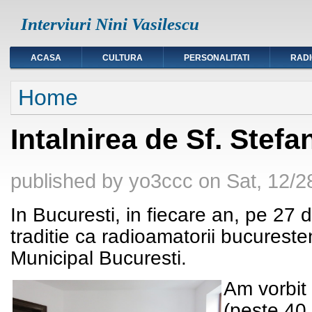
Interviuri Nini Vasilescu
ACASA
CULTURA
PERSONALITATI
RAD
You are here
Home
Intalnirea de Sf. Stef
published by
yo3ccc
on
Sat, 12/2
In Bucuresti, in fiecare an, pe 27 
traditie ca radioamatorii bucureste
Municipal Bucuresti.
Am vorbit 
(peste 40