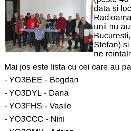
data si lo
Radioamato
unii nu au
Bucuresti,
Stefan) si
ne reinta
Mai jos este lista cu cei care au par
- YO3BEE - Bogdan
- YO3DYL - Dana
- YO3FHS - Vasile
- YO3CCC - Nini