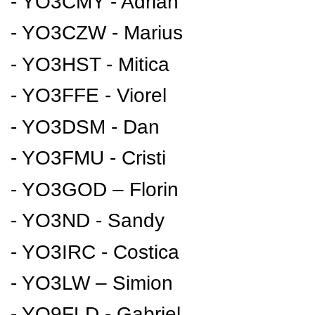
- YO3CMY - Adrian
- YO3CZW - Marius
- YO3HST - Mitica
- YO3FFE - Viorel
- YO3DSM - Dan
- YO3FMU - Cristi
- YO3GOD – Florin
- YO3ND - Sandy
- YO3IRC - Costica
- YO3LW – Simion
- YO9FLD - Gabriel