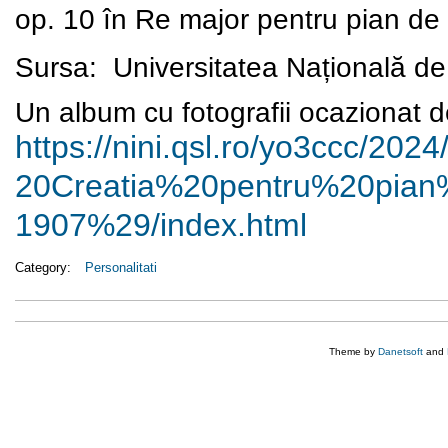
op. 10 în Re major pentru pian d
Sursa:
Universitatea Națională de
Un album cu fotografii ocazionat d
https://nini.qsl.ro/yo3ccc/
2024
20Creatia%20pentru%20pian
1907%29/index.html
Category:
Personalitati
Theme by
Danetsoft
and