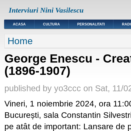
Interviuri Nini Vasilescu
ACASA
CULTURA
PERSONALITATI
RAD
You are here
Home
George Enescu - Creaț
(1896-1907)
published by
yo3ccc
on
Sat, 11/0
Vineri, 1 noiembrie 2024, ora 11:0
București, sala Constantin Silvestr
pe atât de important: Lansare de pa