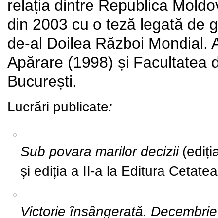
relația dintre Republica Moldo
din 2003 cu o teză legată de g
de-al Doilea Război Mondial. A
Apărare (1998) și Facultatea de
București.
Lucrări publicate
:
Sub povara marilor decizii
(ediți
și ediția a II-a la Editura Cetat
Victorie însângerată. Decembri