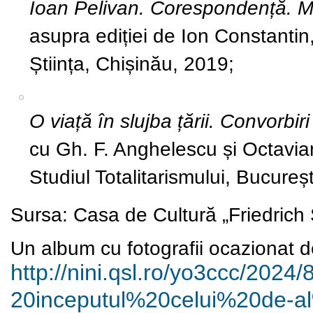
Ioan Pelivan. Corespondență. M
asupra ediției de Ion Constanti
Știința, Chișinău, 2019;
O viață în slujba țării. Convorbi
cu Gh. F. Anghelescu și Octavian
Studiul Totalitarismului, Bucureș
Sursa:
Casa de Cultură „Friedrich S
Un album cu fotografii ocazionat d
http://nini.qsl.ro/yo3ccc/
2024/
20inceputul%20celui%20de-a