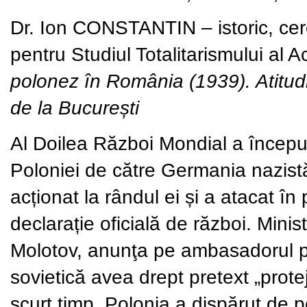
Dr. Ion CONSTANTIN
– istoric, cer
pentru Studiul Totalitarismului a
polonez în România (1939). Atitudin
de la București
Al Doilea Război Mondial a începu
Poloniei de către Germania nazist
acționat la rândul ei și a atacat în
declarație oficială de război. Minis
Molotov, anunţa pe ambasadorul p
sovietică avea drept pretext „protej
scurt timp, Polonia a dispărut de 