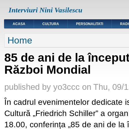
Interviuri Nini Vasilescu
ACASA
CULTURA
PERSONALITATI
RAD
You are here
Home
85 de ani de la început
Război Mondial
published by
yo3ccc
on
Thu, 09/1
În cadrul evenimentelor dedicate is
Cultură „Friedrich Schiller” a orga
18.00
, conferința
„85 de ani de la 