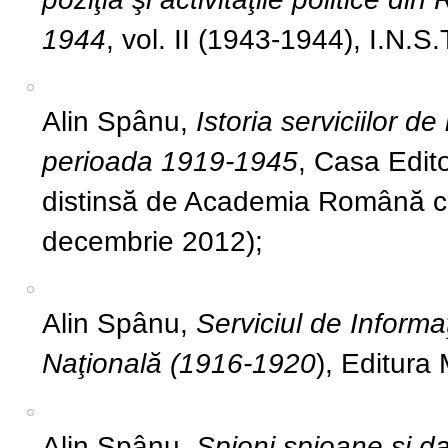
1944
, vol. II (1943-1944), I.N.S.
Alin Spânu,
Istoria serviciilor de
perioada 1919-1945
, Casa Edito
distinsă de Academia Română cu
decembrie 2012);
Alin Spânu,
Serviciul de Informa
Naţională (1916-1920
), Editura 
Alin Spânu,
Spioni spioane și 