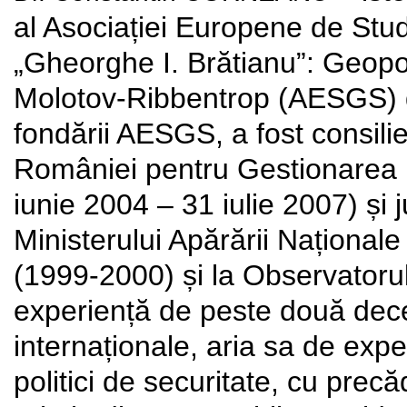
al Asociației Europene de Studi
„Gheorghe I. Brătianu”: Geopoli
Molotov-Ribbentrop (AESGS) d
fondării AESGS, a fost consilie
României pentru Gestionarea R
iunie 2004 – 31 iulie 2007) și j
Ministerului Apărării Naționale
(1999-2000) și la Observatorul
experiență de peste două deceni
internaționale, aria sa de expe
politici de securitate, cu precă