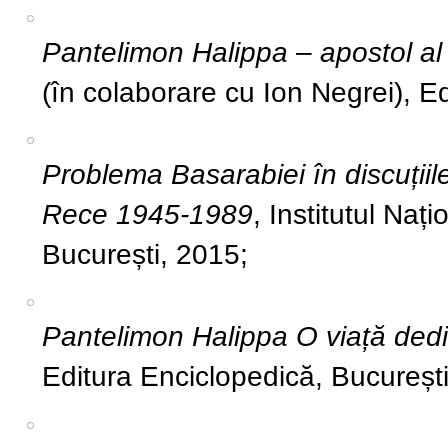
Pantelimon Halippa
–
apostol al
(în colaborare cu Ion Negrei), E
Problema Basarabiei în discuțiil
Rece 1945-1989
, Institutul Nați
București, 2015;
Pantelimon Halippa O viață dedic
Editura Enciclopedică, Bucureșt