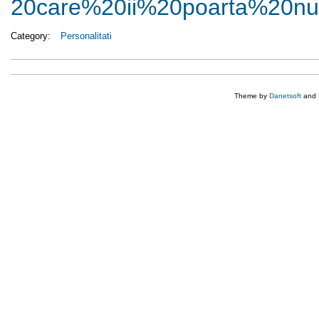
20care%20ii%20poarta%20nu
Category:
Personalitati
Theme by
Danetsoft
and