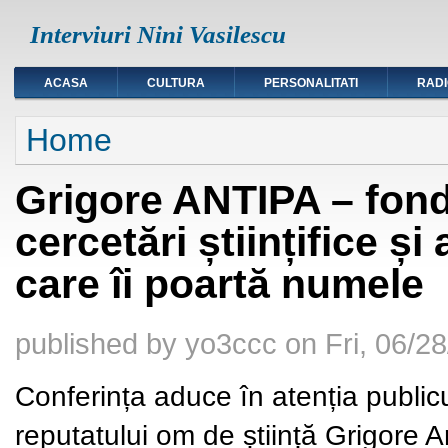
Interviuri Nini Vasilescu
ACASA
CULTURA
PERSONALITATI
RAD
You are here
Home
Grigore ANTIPA – fonda
cercetări științifice ș
care îi poartă numele
published by
yo3ccc
on
Fri, 06/2
Conferința aduce în atenția publicu
reputatului om de știință Grigore 