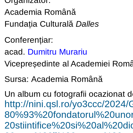
Organizator:
Academia Română
Fundația Culturală
Dalles
Conferențiar:
acad.
Dumitru Murariu
Vicepreședinte al Academiei Rom
Sursa:
Academia Română
Un album cu fotografii ocazionat de
http://nini.qsl.ro/yo3ccc/
2024/
80%93%20fondatorul%20uno
20stiintifice%20si%20al%
20d