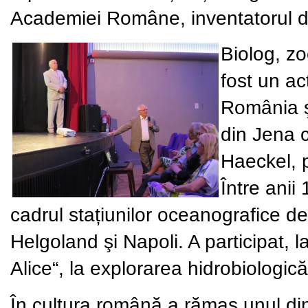
Academiei Române, inventatorul di
Biolog, zo
fost un act
România şi
din Jena c
Haeckel, p
Între anii
cadrul stațiunilor oceanografice d
Helgoland şi Napoli. A participat, l
Alice“, la explorarea hidrobiologi
În cultura română a rămas unul di