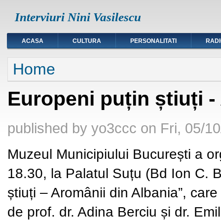
Interviuri Nini Vasilescu
ACASA
CULTURA
PERSONALITATI
RAD
You are here
Home
Europeni puțin știuți 
published by
yo3ccc
on
Fri, 05/1
Muzeul Municipiului București a or
18.30, la Palatul Suțu (Bd Ion C. B
știuți – Aromânii din Albania”, care 
de prof. dr. Adina Berciu și dr. Emi