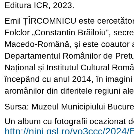
Editura ICR, 2023.
Emil ȚÎRCOMNICU este cercetător et
Folclor „Constantin Brăiloiu”, secre
Macedo-Română, și este coautor al
Departamentul Românilor de Pretut
Național și Institutul Cultural Rom
începând cu anul 2014, în imagini ș
aromânilor din diferitele regiuni ale
Sursa: Muzeul Municipiului Bucure
Un album cu fotografii ocazionat de
http://nini.qsl.ro/yo3ccc/
2024/