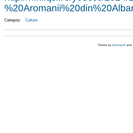
%20Aromanii%20din%
20Alban
Category:
Cultura
Theme by
Danetsoft
and