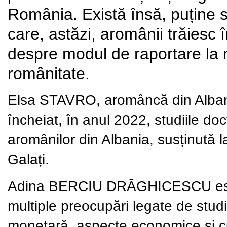
România. Există însă, puține s
care, astăzi, aromânii trăiesc î
despre modul de raportare la m
românitate.
Elsa STAVRO, aromâncă din Albania
încheiat, în anul 2022, studiile do
aromânilor din Albania, susținută 
Galați.
Adina BERCIU DRĂGHICESCU este pr
multiple preocupări legate de stud
monetară, aspecte economice și cul