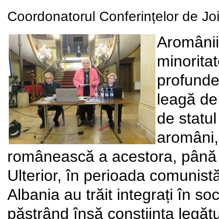
Coordonatorul Conferințelor de Joi:
Aromânii
minoritat
profunde,
leagă de 
de statul
aromâni,
românească a acestora, până l
Ulterior, în perioada comunist
Albania au trăit integrați în so
păstrând însă conștiința legătur