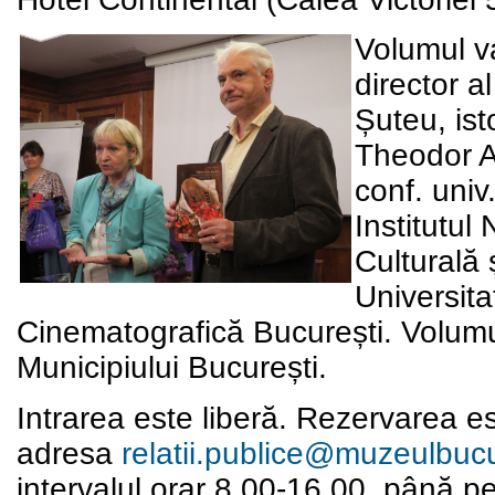
Volumul va
director a
Șuteu, ist
Theodor Am
conf. univ
Institutul
Culturală 
Universita
Cinematografică București. Volumu
Municipiului București.
Intrarea este liberă. Rezervarea est
adresa
relatii.publice@muzeulbucu
intervalul orar 8.00-16.00, până pe