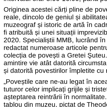
Originea acestei cărți pline de po
reale, dincolo de geniul și abilita
muzeograf și istoric de artă în cad
fi atribuită și unei situații imprevi
2020. Specialiștii MMB, lucrând î
redactat numeroase articole pentr
colecția de povești a Gretei Şute
amintire vie atât datorită circumsta
și datorită povestirilor împletite c
„Poveștile care ne-au legat în ace
tuturor celor implicați grijile și tri
așteptarea reintrării în normalitate
tablou din muzeu, pictat de Theodo