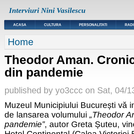
Interviuri Nini Vasilescu
ACASA
CULTURA
PERSONALITATI
RAD
You are here
Home
Theodor Aman. Cronica
din pandemie
published by
yo3ccc
on
Sat, 04/1
Muzeul Municipiului București vă inv
de lansarea volumului
„Theodor Am
pandemie”
, autor Greta Șuteu, vin
Hotel Continental (Calea Victoriei 