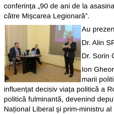
conferința
„90 de ani de la asasi
către Mișcarea Legionară”.
Au prezen
Dr.
Alin 
Dr. Sori
Ion Gheor
marii poli
influențat decisiv viața politică a
politică fulminantă, devenind deput
Național Liberal şi prim-ministru al