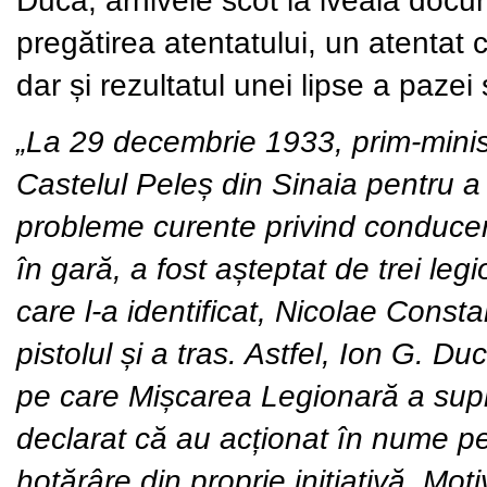
pregătirea atentatului, un atentat 
dar și rezultatul unei lipse a pazei 
„La 29 decembrie 1933, prim-minis
Castelul Peleș din Sinaia pentru a 
probleme curente privind conducere
în gară, a fost așteptat de trei le
care l-a identificat, Nicolae Const
pistolul și a tras. Astfel, Ion G. D
pe care Mișcarea Legionară a supri
declarat că au acționat în nume p
hotărâre din proprie inițiativă. Mo