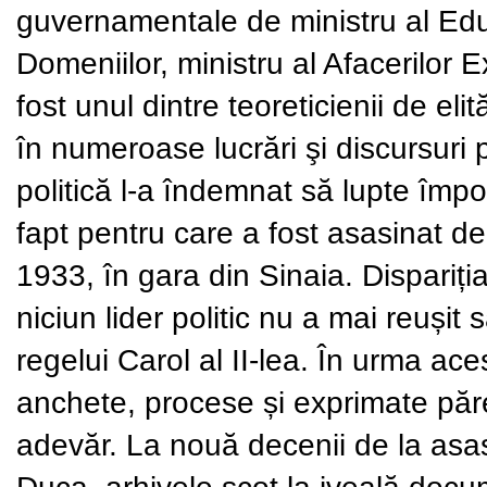
guvernamentale de ministru al Educaț
Domeniilor, ministru al Afacerilor Ex
fost unul dintre teoreticienii de eli
în numeroase lucrări şi discursuri p
politică l-a îndemnat să lupte împo
fapt pentru care a fost asasinat d
1933, în gara din Sinaia. Dispariția
niciun lider politic nu a mai reușit
regelui Carol al II-lea. În urma ace
anchete, procese și exprimate păr
adevăr. La nouă decenii de la asa
Duca, arhivele scot la iveală docum