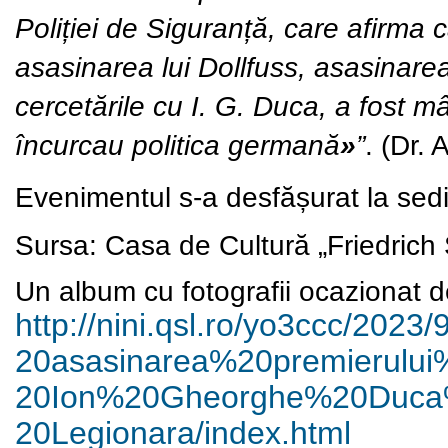
Poliției de Siguranță, care afirma 
asasinarea lui Dollfuss, asasinarea
cercetările cu I. G. Duca, a fost
încurcau politica germană
»
”
. (
Dr. 
Evenimentul s-a desfășurat la sediu
Sursa: Casa de Cultură „Friedrich S
Un album cu fotografii ocazionat de
http://nini.qsl.ro/yo3ccc/
2023/
20asasinarea%20premierului
20Ion%20Gheorghe%20Duc
20Legionara/index.html