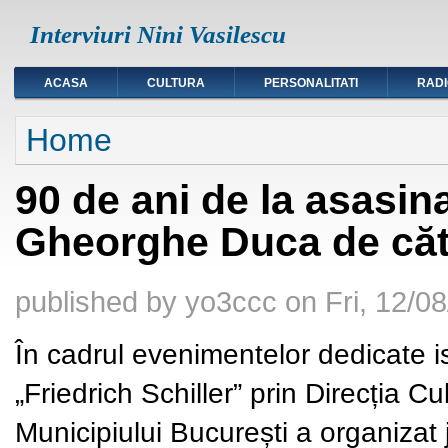
Interviuri Nini Vasilescu
ACASA
CULTURA
PERSONALITATI
RAD
You are here
Home
90 de ani de la asasin
Gheorghe Duca de căt
published by
yo3ccc
on
Fri, 12/0
În cadrul evenimentelor dedicate is
„Friedrich Schiller” prin Direcția C
Municipiului București a organizat