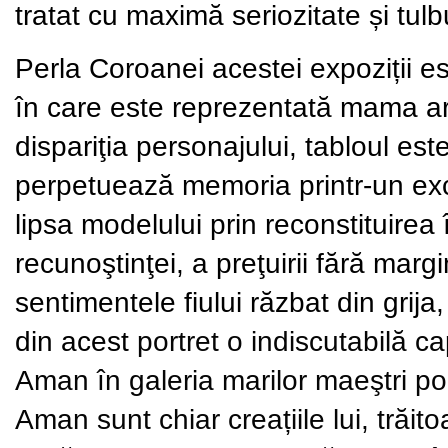
tratat cu maximă seriozitate și tul
Perla Coroanei acestei expoziții es
în care este
reprezentată mama arti
dispariţia personajului,
tabloul este
perpetuează memoria printr-un ex
lipsa modelului prin reconstituirea î
recunoştinţei, a preţuirii fără marg
sentimentele fiului răzbat din grija,
din acest
portret o indiscutabilă 
Aman în galeria marilor maeştri por
Aman sunt chiar creațiile lui, trăito