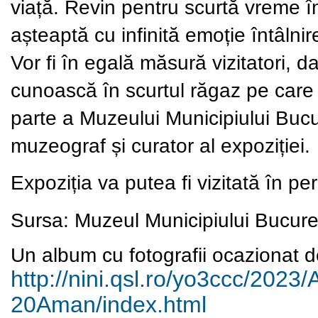
viață. Revin pentru scurtă vreme în
așteaptă cu infinită emoție întâlnire
Vor fi în egală măsură vizitatori, d
cunoască în scurtul răgaz pe care
parte a Muzeului Municipiului Bucu
muzeograf și curator al expoziției.
Expoziția va putea fi vizitată în pe
Sursa: Muzeul Municipiului Bucure
Un album cu fotografii ocazionat de
http://nini.qsl.ro/yo3ccc/
2023/
20Aman/index.html