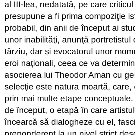
al III-lea, nedatată,
pe care criticu
presupune a fi prima compoziţie
i
probabil, din anii de început ai stu
unor inabilităţi, anunţă portretistu
târziu, dar și evocatorul unor mom
eroi naționali, ceea ce va determ
asocierea lui Theodor Aman cu gen
selecţie este natura moartă, care,
prin mai multe etape conceptuale.
de început, o etapă în care artistu
încearcă să dialogheze cu el, fasci
preponderent la
un nivel strict de