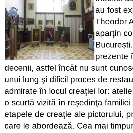
au fost ex
Theodor A
aparţin co
București.
prezente î
decenii, astfel încât nu sunt cuno
unui lung şi dificil proces de resta
admirate în locul creaţiei lor: atel
o scurtă vizită în reşedinţa famil
etapele de creaţie ale pictorului, 
care le
abordează. Cea mai timpuri