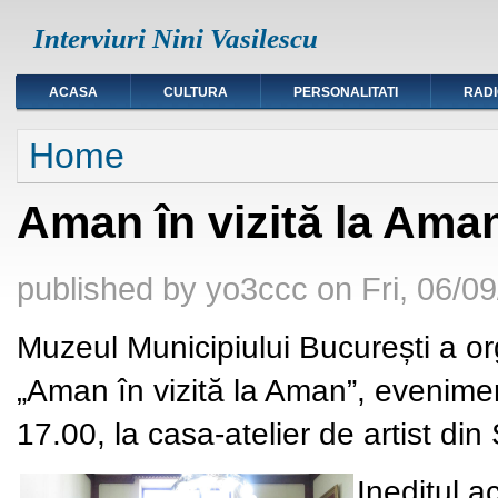
Interviuri Nini Vasilescu
ACASA
CULTURA
PERSONALITATI
RAD
You are here
Home
Aman în vizită la Ama
published by
yo3ccc
on
Fri, 06/0
Muzeul Municipiului București a org
„Aman în vizită la Aman”, eveniment
17.00, la casa-atelier
de artist din
Ineditul a