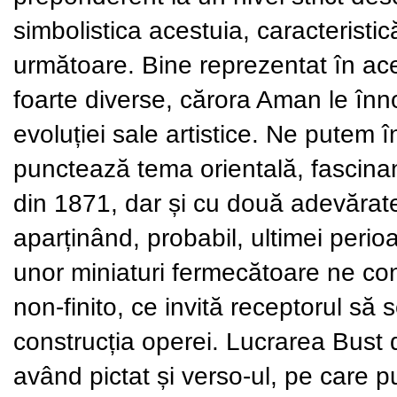
simbolistica acestuia,
caracteristi
următoare.
Bine reprezentat în ace
foarte diverse, cărora
Aman le înnob
evoluției sale artistice. Ne putem
î
punctează tema orientală, fascinan
din 1871, dar și cu două adevărate 
aparținând, probabil, ultimei perio
unor miniaturi fermecătoare ne co
non-finito, ce invită receptorul să 
construcția operei.
Lucrarea Bust d
având pictat și verso-ul, pe
care p