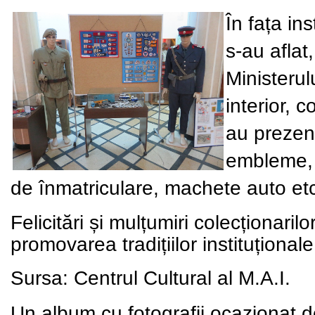
În fața in
s-au aflat
Ministerul
interior, c
au prezent
embleme, 
de înmatriculare, machete auto et
Felicit
ă
ri și mulțumiri colecționarilo
promovarea tradițiilor instituționale
Sursa: Centrul Cultural al M.A.I.
Un album cu fotografii ocazionat de