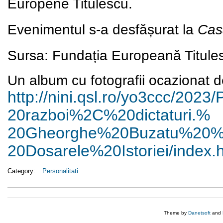
Europene Titulescu.
Evenimentul s-a desfășurat la
Cas
Sursa: Fundația Europeană Titule
Un album cu fotografii ocazionat de
http://nini.qsl.ro/yo3ccc/
2023/
20razboi%2C%20dictaturi.%
20Gheorghe%20Buzatu%2
20Dosarele%20Istoriei/index.
Category:
Personalitati
Theme by
Danetsoft
and