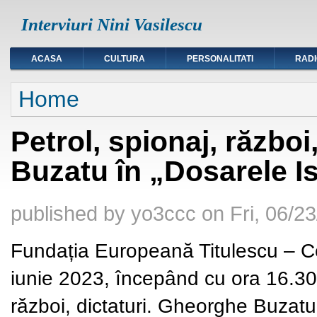
Interviuri Nini Vasilescu
ACASA
CULTURA
PERSONALITATI
RAD
You are here
Home
Petrol, spionaj, război
Buzatu în „Dosarele Is
published by
yo3ccc
on
Fri, 06/2
Fundația Europeană Titulescu – Ce
iunie 2023, începând cu ora 16.30,
război, dictaturi. Gheorghe Buzatu