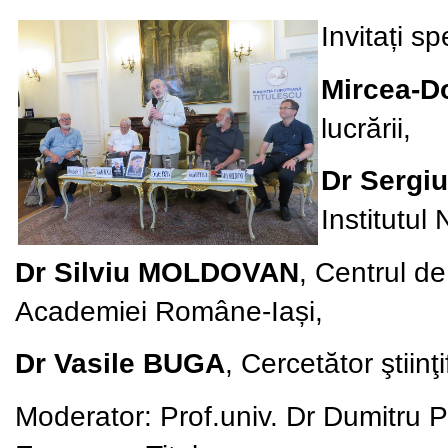
Invitați sp
Mircea-D
lucrării,
Dr Sergi
Institutul 
Dr Silviu MOLDOVAN
, Centrul de
Academiei Române-Iași,
Dr Vasile BUGA
, Cercetător ştiinţ
Moderator:
Prof.univ. Dr Dumitru