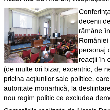
Conferința
decenii de
rămâne înc
României 
personaj c
reacții în
(de multe ori bizar, excentric, de n
pricina acțiunilor sale politice, ca
autoritate monarhică, la desființare
nou regim politic ce excludea dem