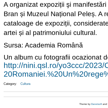
A organizat expoziții şi manifestări
Bran și Muzeul Național Peleș. A r
cataloage de expoziții, considerate 
artei și al patrimoniului cultural.
Sursa: Academia Român
ă
Un album cu fotografii ocazionat de
http://nini.qsl.ro/yo3ccc/
2023/
20Romaniei.%20Un%20rege
Category:
Cultura
Theme by
Danetsoft
and