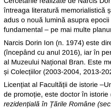
Cercetările realizate de Narcis Do
întreaga literatură memorialistică
adus o nouă lumină asupra epocii i
fundamental – pe mai multe planuri 
Narcis Dorin Ion (n. 1974)
este dir
(începând cu anul 2016), iar în pe
al Muzeului Național Bran. Este m
și Colecțiilor (2003-2004, 2013-20
Licențiat al Facultății de istorie –
de promoție, este doctor în istori
rezidențială în Țările Române (se