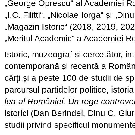
„George Oprescu“ al Academiei Rom
„I.C. Filitti“, „Nicolae Iorga“ și „D
„Magazin Istoric“ (2018, 2019, 202
„Meritul Academic“ a Academiei 
Istoric, muzeograf și cercetător, in
contemporană și recentă a Românie
cărți și a peste 100 de studii de spe
parcursul partidelor politice, istor
lea al României. Un rege controve
istorici (Dan Berindei, Dinu C. Gi
studii privind specificul monumentel