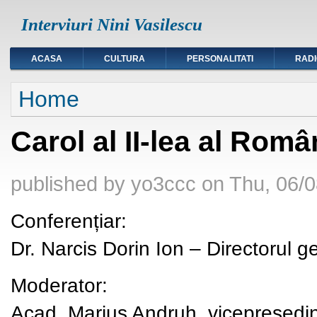
Interviuri Nini Vasilescu
ACASA
CULTURA
PERSONALITATI
RAD
You are here
Home
Carol al II-lea al Rom
published by
yo3ccc
on
Thu, 06/0
Conferențiar:
Dr. Narcis Dorin Ion – Directorul 
Moderator:
Acad. Marius Andruh, vicepreșed