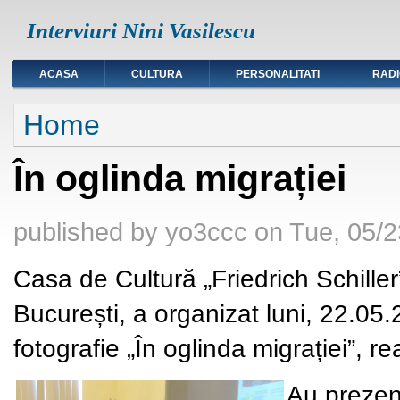
Interviuri Nini Vasilescu
ACASA
CULTURA
PERSONALITATI
RAD
You are here
Home
În oglinda migrației
published by
yo3ccc
on
Tue, 05/2
Casa de Cultură „Friedrich Schiller
București, a organizat luni, 22.05.
fotografie „În oglinda migrației”, r
Au prezen