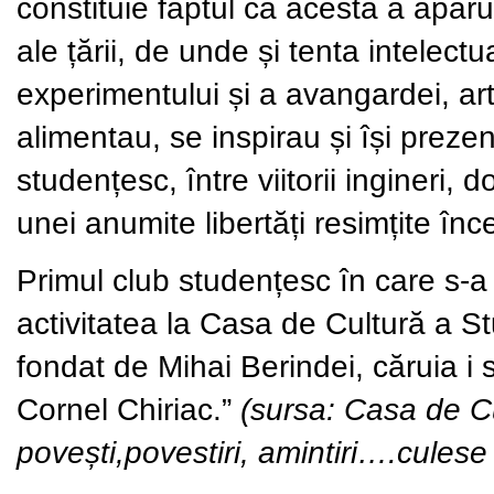
constituie faptul că acesta a apărut
ale țării, de unde și tenta intelectu
experimentului și a avangardei, artiș
alimentau, se inspirau și își prezen
studențesc, între viitorii ingineri, d
unei anumite libertăți resimțite î
Primul club studențesc în care s-a
activitatea la Casa de Cultură a St
fondat de Mihai Berindei, căruia i s
Cornel Chiriac.”
(sursa: Casa de Cu
povești,povestiri, amintiri….cule