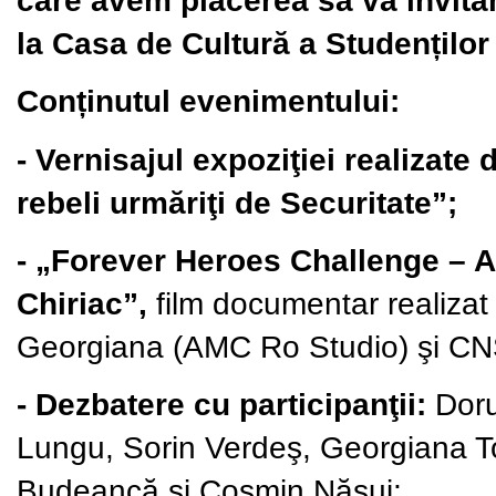
la Casa de Cultură a Studenților
Conținutul evenimentului:
- Vernisajul expoziţiei realizat
rebeli urmăriţi de Securitate”;
- „Forever Heroes Challenge – A
Chiriac”,
film documentar realizat 
Georgiana (AMC Ro Studio) şi C
- Dezbatere cu participanţii:
Doru
Lungu, Sorin Verdeş, Georgiana To
Budeancă şi Cosmin Năsui;