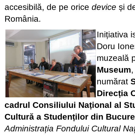
accesibilă, de pe orice
device
și d
România.
Inițiativa 
Doru Ione
muzeală p
Museum
,
numărat
S
Direcția C
cadrul Consiliului Național al St
Cultură a Studenților din Bucure
Administrația Fondului Cultural Naț