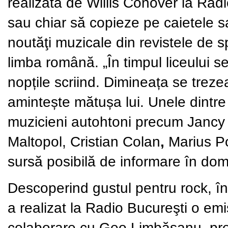
realizată de Willis Conover la Rad
sau chiar să copieze pe caietele sale 
noutăţi muzicale din revistele de s
limba română. „În timpul liceului 
nopțile scriind. Dimineața se treze
amintește mătușa lui. Unele dintr
muzicieni autohtoni precum Jancy
Maltopol, Cristian Colan
,
Marius P
sursă posibilă de informare în dom
Descoperind gustul pentru rock, în
a realizat la Radio Bucureşti o emi
colaborare cu Geo Limbășanu, prezen