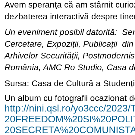
Avem speranţa că am stârnit curiozi
dezbaterea interactivă despre tine
Un eveniment posibil datorită: Ser
Cercetare, Expoziții, Publicații din 
Arhivelor Securității, Postmoder
România, AMC Ro Studio, Casa de C
Sursa:
Casa de Cultură a Studențil
Un album cu fotografii ocazionat de
http://nini.qsl.ro/yo3ccc/
2023
20FREEDOM%20SI%20POLI
20SECRETA%20COMUNISTA/