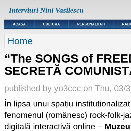
Interviuri Nini Vasilescu
ACASA
CULTURA
PERSONALITATI
RAD
You are here
Home
“The SONGS of FREE
SECRETĂ COMUNIST
published by
yo3ccc
on
Thu, 03/3
În lipsa unui spațiu instituționaliz
fenomenul (românesc) rock-folk-ja
digitală interactivă online –
Muzeu