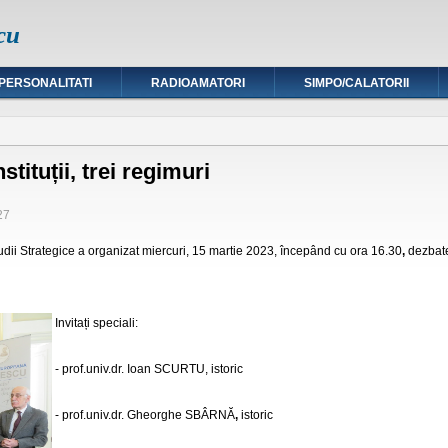
cu
PERSONALITATI
RADIOAMATORI
SIMPO/CALATORII
stituții, trei regimuri
27
dii Strategice a organizat
miercuri, 15 martie 2023, începând cu ora 16.30
,
dezbat
Invitați speciali:
- prof.univ.dr. Ioan
SCURTU
, istoric
- prof.univ.dr. Gheorghe
SBÂRNĂ
,
istoric