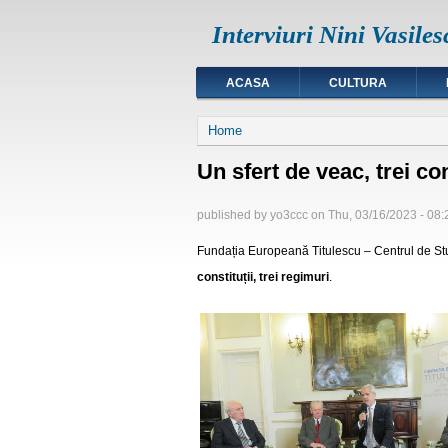
Interviuri Nini Vasiles
ACASA
CULTURA
You are here
Home
Un sfert de veac, trei con
published by
yo3ccc
on
Thu, 03/16/2023 - 08:
Fundația Europeană Titulescu – Centrul de Stu
constituții, trei regimuri
.