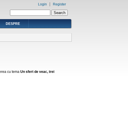
Login
Register
Search form
Search
DESPRE
erea cu tema
Un sfert de veac, trei