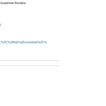
e al Academiei Române.
1.
ac%
2C%20trei%20constitutii%2C%