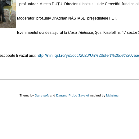
- prof.univ.dr. Mircea
DUȚU
, Directorul Institutului de Cercetări Juridic
Moderator:
prof.univ.Dr Adrian NĂSTASE
, președintele FET.
Evenimentul s-a desfășurat la
Casa Titulescu
, Șos. Kiseleff nr. 47 sector 
http://nini.qsl.ro/yo3ccc/
2023/Un%20sfert%20de%20ve
ct poate fi văzut aici:
Theme by
Danetsoft
and
Danang Probo Sayekti
inspired by
Maksimer