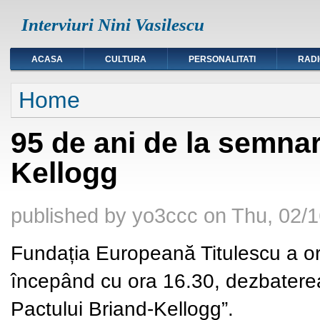
Interviuri Nini Vasilescu
ACASA
CULTURA
PERSONALITATI
RAD
You are here
Home
95 de ani de la semna
Kellogg
published by
yo3ccc
on
Thu, 02/1
Fundația Europeană Titulescu a or
începând cu ora 16.30, dezbatere
Pactului
Briand-Kellogg”.