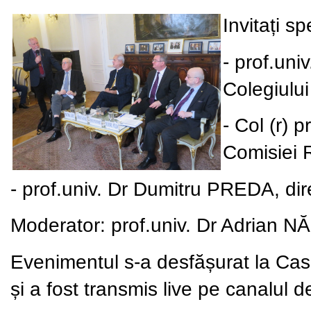
Invitați sp
- prof.un
Colegiulu
- Col (r) 
Comisiei R
- prof.univ. Dr Dumitru PREDA, direc
Moderator: prof.univ. Dr Adrian N
Evenimentul s-a desfășurat la Casa 
și a fost transmis live pe canalul 