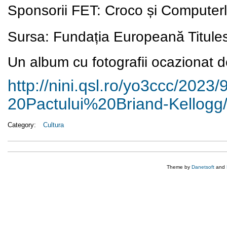
Sponsorii FET: Croco și Computer
Sursa:
Fundația Europeană Titule
Un album cu fotografii ocazionat de
http://nini.qsl.ro/yo3ccc/
2023/
20Pactului%20Briand-Kellogg
Category:
Cultura
Theme by
Danetsoft
and