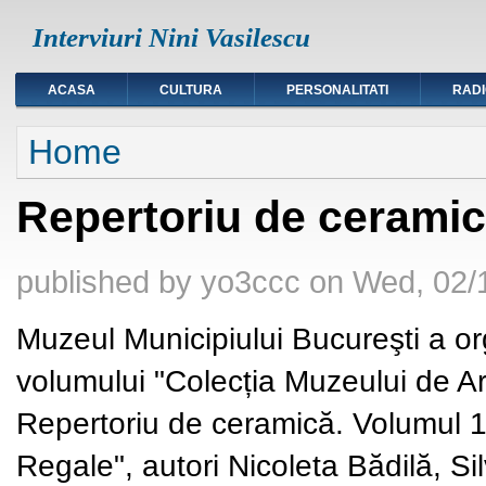
Interviuri Nini Vasilescu
ACASA
CULTURA
PERSONALITATI
RAD
You are here
Home
Repertoriu de ceramic
published by
yo3ccc
on
Wed, 02/
Muzeul Municipiului Bucureşti a o
volumului "Colecția Muzeului de Ar
Repertoriu de ceramică. Volumul 1
Regale", autori Nicoleta Bădilă, Si