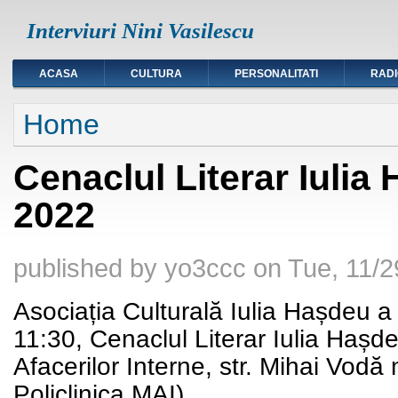
Interviuri Nini Vasilescu
ACASA
CULTURA
PERSONALITATI
RAD
You are here
Home
Cenaclul Literar Iulia
2022
published by
yo3ccc
on
Tue, 11/2
Asociația Culturală Iulia Hașdeu a
11:30, Cenaclul Literar Iulia Hașdeu
Afacerilor Interne, str. Mihai Vodă
Policlinica MAI).