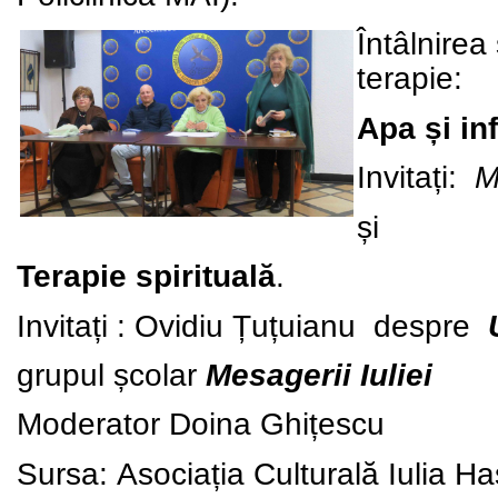
Întâlnirea
terapie:
Apa și in
Invitați:
M
și
Terapie spirituală
.
Invitați : Ovidiu Țuțuianu
despre
grupul școlar
Mesagerii Iuliei
Moderator Doina Ghi
ț
escu
Sursa:
Asociația Culturală Iulia H