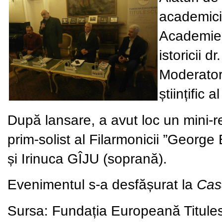
academic
Academi
istoricii dr
Moderator:
științific a
După lansare, a avut loc un mini-re
prim-solist al Filarmonicii ”Georg
și
Irinuca GÎJU
(soprană).
Evenimentul s-a desfășurat la
Cas
Sursa: Fundația Europeană Titule