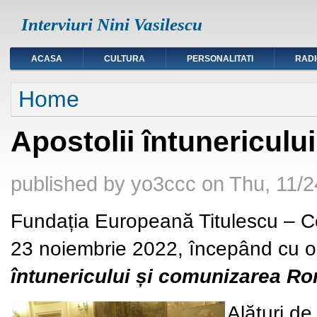
Interviuri Nini Vasilescu
ACASA
CULTURA
PERSONALITATI
RAD
You are here
Home
Apostolii întunericul
published by
yo3ccc
on
Thu, 11/2
Fundația Europeană Titulescu – Ce
23 noiembrie 2022, începând cu o
întunericului și comunizarea R
Alături de