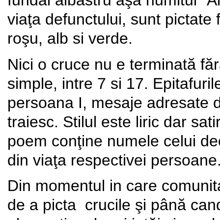
fundal albastru aşa numitul “
viaţa defunctului, sunt pictate 
roşu, alb si verde.
Nici o cruce nu e terminată fă
simple, intre 7 si 17. Epitafuri
persoana I, mesaje adresate 
traiesc. Stilul este liric dar s
poem conţine numele celui de
din viaţa respectivei persoane
Din momentul in care comunita
de a picta crucile şi până ca