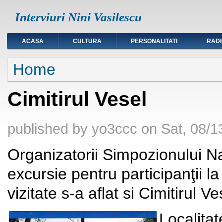
Interviuri Nini Vasilescu
ACASA
CULTURA
PERSONALITATI
RAD
You are here
Home
Cimitirul Vesel
published by
yo3ccc
on
Sat, 08/1
Organizatorii Simpozionului N
excursie pentru participanţii la
vizitate s-a aflat si Cimitirul
Localit