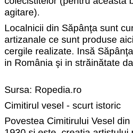
colecistitelor (pentru aceasta 
agitare).
Localnicii din Săpânţa sunt cu
artizanale ce sunt produse aic
cergile realizate. Insă Săpân
in România şi in străinătate dat
Sursa: Ropedia.ro
Cimitirul vesel - scurt istoric
Povestea Cimitirului Vesel din 
1930 şi este creaţia artistului