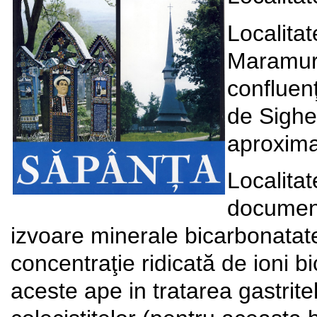
Localitat
Maramure
confluen
de Sighe
aproxima
Localita
document
izvoare minerale bicarbonatate
concentraţie ridicată de ioni bi
aceste ape in tratarea gastrite